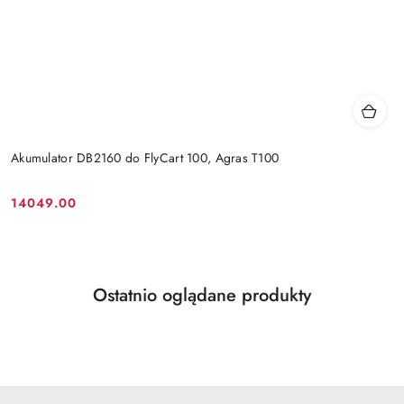
Akumulator DB2160 do FlyCart 100, Agras T100
14049.00
Cena:
Produkty
Ostatnio oglądane produkty
Pomiń karuzelę produktów
o
statusie: