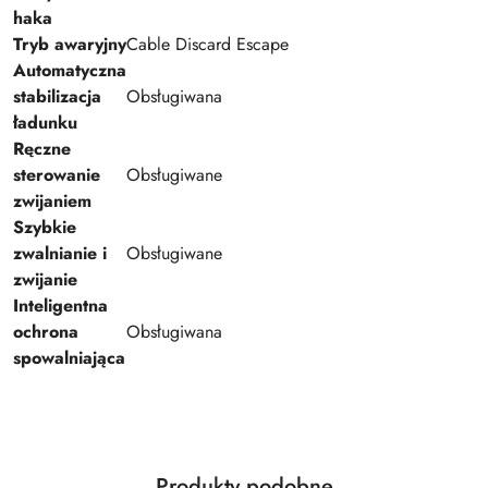
haka
Tryb awaryjny
Cable Discard Escape
Automatyczna
stabilizacja
Obsługiwana
ładunku
Ręczne
sterowanie
Obsługiwane
zwijaniem
Szybkie
zwalnianie i
Obsługiwane
zwijanie
Inteligentna
ochrona
Obsługiwana
spowalniająca
Produkty
Produkty podobne