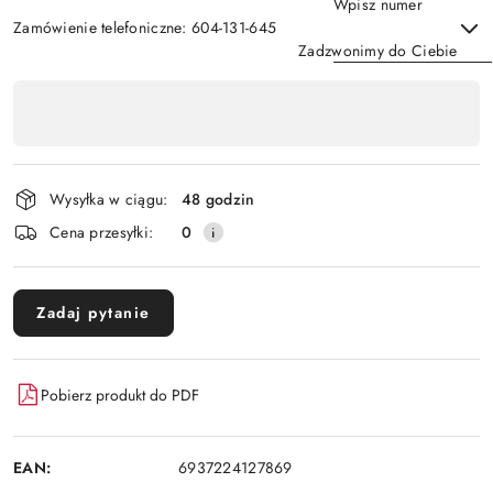
Wpisz numer
Zamówienie telefoniczne: 604-131-645
Zadzwonimy do Ciebie
Dostępność
,
Wyślij
płatność
i
Wysyłka w ciągu:
48 godzin
dostawa
Cena przesyłki:
0
Zadaj pytanie
Pobierz produkt do PDF
EAN:
6937224127869