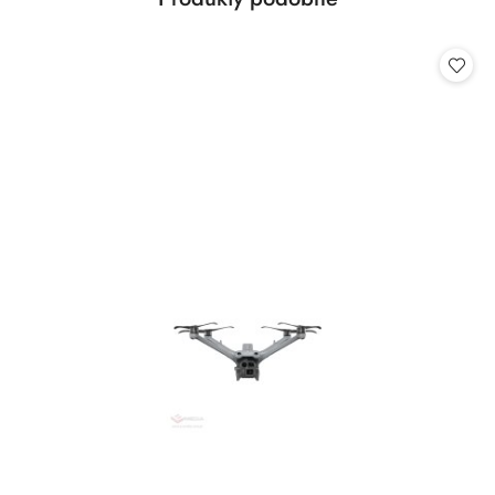
Pomiń karuzelę produktów
o
statusie: