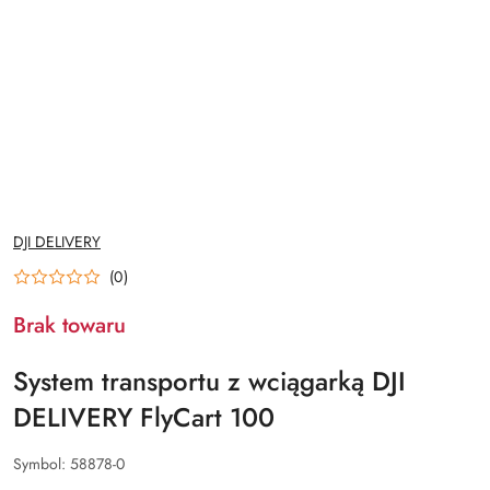
NAZWA
DJI DELIVERY
PRODUCENTA:
(0)
Brak towaru
System transportu z wciągarką DJI
DELIVERY FlyCart 100
Symbol:
58878-0