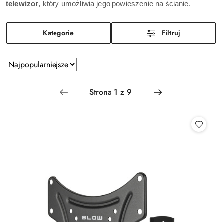
telewizor
, który umożliwia jego powieszenie na ścianie. 
Kategorie
Filtruj
Zastosowano
Sortuj
według
sortowanie:
Najpopularniejsze.