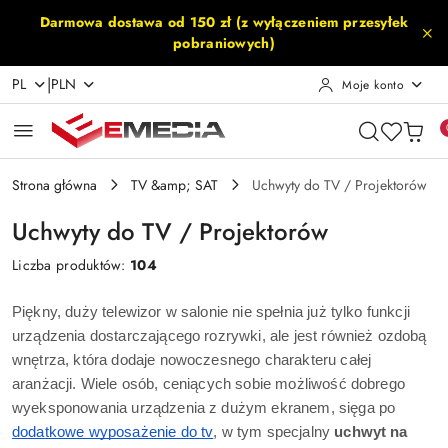
Przejdź do treści głównej
Przejdź do wyszukiwarki
Przejdź do moje konto
Przejdź do menu głównego
Przejdź do stopki
Darmowa dostawa od 150 zł (z wyłączeniem przesyłek
pobraniowych)
|
PL
PLN
Moje konto
Strona główna
TV &amp; SAT
Uchwyty do TV / Projektorów
Uchwyty do TV / Projektorów
Liczba produktów:
104
Piękny, duży telewizor w salonie nie spełnia już tylko funkcji 
urządzenia dostarczającego rozrywki, ale jest również ozdobą 
wnętrza, która dodaje nowoczesnego charakteru całej 
aranżacji. Wiele osób, ceniących sobie możliwość dobrego 
wyeksponowania urządzenia z dużym ekranem, sięga po 
dodatkowe wyposażenie do tv
, w tym specjalny 
uchwyt na 