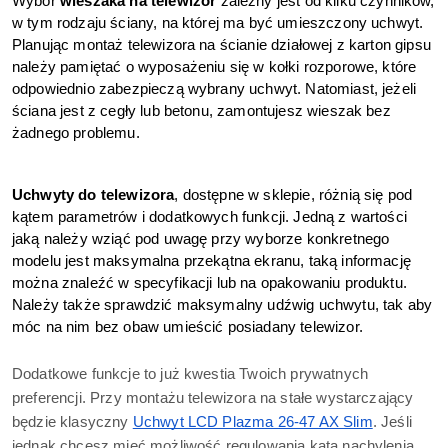
Wybór 
wieszaka na telewizor 
zależny jest od kilku czynników, 
w tym rodzaju ściany, na której ma być umieszczony uchwyt. 
Planując montaż telewizora na ścianie działowej z karton gipsu 
należy pamiętać o wyposażeniu się w kołki rozporowe, które 
odpowiednio zabezpieczą wybrany uchwyt. Natomiast, jeżeli 
ściana jest z cegły lub betonu, zamontujesz wieszak bez 
żadnego problemu. 
Uchwyty do telewizora
, dostępne w sklepie, różnią się pod 
kątem parametrów i dodatkowych funkcji. Jedną z wartości 
jaką należy wziąć pod uwagę przy wyborze konkretnego 
modelu jest maksymalna przekątna ekranu, taką informację 
można znaleźć w specyfikacji lub na opakowaniu produktu. 
Należy także sprawdzić maksymalny udźwig uchwytu, tak aby 
móc na nim bez obaw umieścić posiadany telewizor. 
Dodatkowe funkcje to już kwestia Twoich prywatnych 
preferencji. Przy montażu telewizora na stałe wystarczający 
będzie klasyczny 
Uchwyt LCD Plazma 26-47 AX Slim
. Jeśli 
jednak chcesz mieć możliwość regulowania kąta nachylenia 