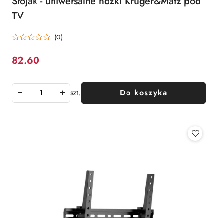
Stojak - uniwersalne nóżki Kruger&Matz pod
TV
(0)
82.60
Cena:
szt.
Do koszyka