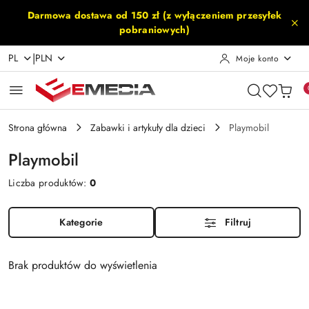
Przejdź do treści głównej
Przejdź do wyszukiwarki
Przejdź do moje konto
Przejdź do menu głównego
Przejdź do stopki
Darmowa dostawa od 150 zł (z wyłączeniem przesyłek
pobraniowych)
|
PL
PLN
Moje konto
Strona główna
Zabawki i artykuły dla dzieci
Playmobil
Playmobil
Liczba produktów:
0
Kategorie
Filtruj
Brak produktów do wyświetlenia