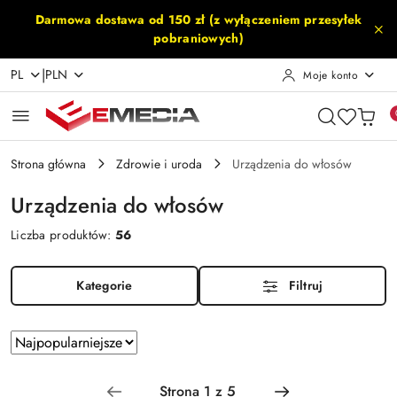
Przejdź do treści głównej
Przejdź do wyszukiwarki
Przejdź do moje konto
Przejdź do menu głównego
Przejdź do stopki
Darmowa dostawa od 150 zł (z wyłączeniem przesyłek
pobraniowych)
|
PL
PLN
Moje konto
Strona główna
Zdrowie i uroda
Urządzenia do włosów
Urządzenia do włosów
Liczba produktów:
56
Kategorie
Filtruj
Zastosowano
Sortuj
według
sortowanie:
Najpopularniejsze.