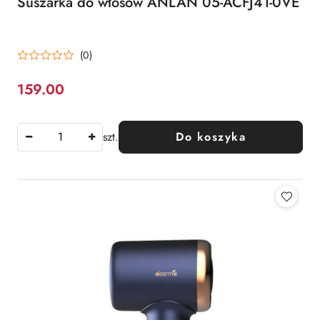
Suszarka do włosów ANLAN 05-ACFJ41-0VE
(0)
159.00
Cena:
szt.
Do koszyka