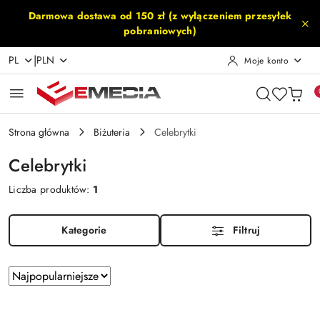
Przejdź do treści głównej
Przejdź do wyszukiwarki
Przejdź do moje konto
Przejdź do menu głównego
Przejdź do stopki
Darmowa dostawa od 150 zł (z wyłączeniem przesyłek
pobraniowych)
|
PL
PLN
Moje konto
Strona główna
Biżuteria
Celebrytki
Celebrytki
Liczba produktów:
1
Kategorie
Filtruj
Zastosowano
Sortuj
według
sortowanie:
Najpopularniejsze.