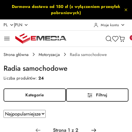
Przejdź do treści głównej
Przejdź do wyszukiwarki
Przejdź do moje konto
Przejdź do menu głównego
Przejdź do stopki
Darmowa dostawa od 150 zł (z wyłączeniem przesyłek
pobraniowych)
|
PL
PLN
Moje konto
Strona główna
Motoryzacja
Radia samochodowe
Radia samochodowe
Liczba produktów:
24
Kategorie
Filtruj
Zastosowano
Sortuj
według
sortowanie:
Najpopularniejsze.