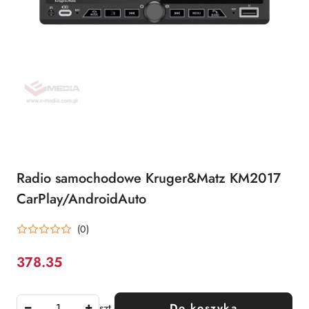
Radio samochodowe Kruger&Matz KM2017
CarPlay/AndroidAuto
(0)
378.35
Cena:
szt.
Do koszyka