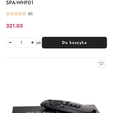
SPA-WHF01
(0)
321.03
Cena:
szt.
Do koszyka