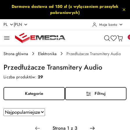
Przejdź do treści głównej
Przejdź do wyszukiwarki
Przejdź do moje konto
Przejdź do menu głównego
Przejdź do stopki
Darmowa dostawa od 150 zł (z wyłączeniem przesyłek
pobraniowych)
|
PL
PLN
Moje konto
Strona główna
Elektronika
Przedłużacze Transmitery Audio
Przedłużacze Transmitery Audio
Liczba produktów:
29
Kategorie
Filtruj
Zastosowano
Sortuj
według
sortowanie:
Najpopularniejsze.