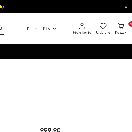
h)
|
PL
PLN
Moje konto
Ulubione
Koszyk
Cena:
999.90