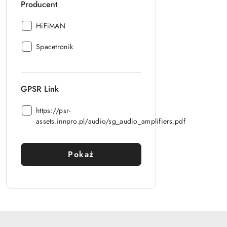
Producent
Producent:
HiFiMAN
Producent:
Spacetronik
GPSR Link
GPSR
https://psr-
Link:
assets.innpro.pl/audio/sg_audio_amplifiers.pdf
Pokaż