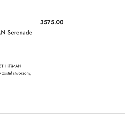
Cena:
3575.00
AN Serenade
 BT HiFiMAN
został stworzony,