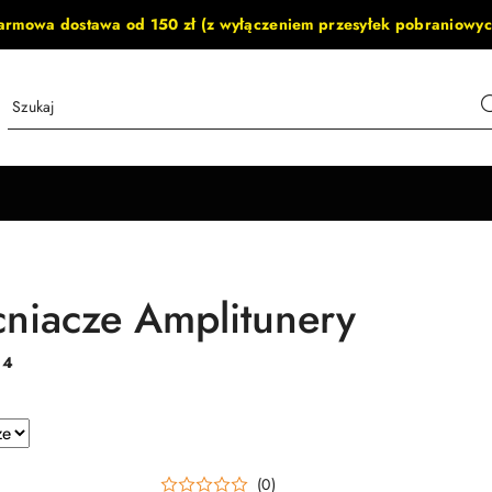
armowa dostawa od 150 zł (z wyłączeniem przesyłek pobraniowyc
iacze Amplitunery
:
4
e.
(0)