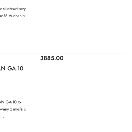
z słuchawkowy
kość słuchania
Cena:
3885.00
AN GA-10
AN GA-10 to
wany z myślą o
...