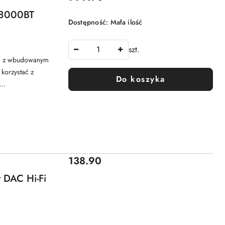
M8000BT
Dostępność:
Mała ilość
szt.
C z wbudowanym
korzystać z
Do koszyka
..
Cena:
138.90
 DAC Hi-Fi