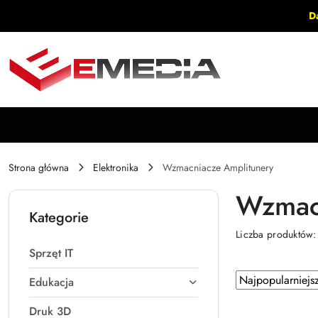
Przejdź do treści głównej
Przejdź do wyszukiwarki
Przejdź do moje konto
Przejdź do menu głównego
Przejdź do stopki
D
Strona główna
Elektronika
Wzmacniacze Amplitunery
Wzmacn
Kategorie
Liczba produktów
Sprzęt IT
Zastosowano
Sortuj
Edukacja
według
sortowanie:
Druk 3D
Najpopularniejsz