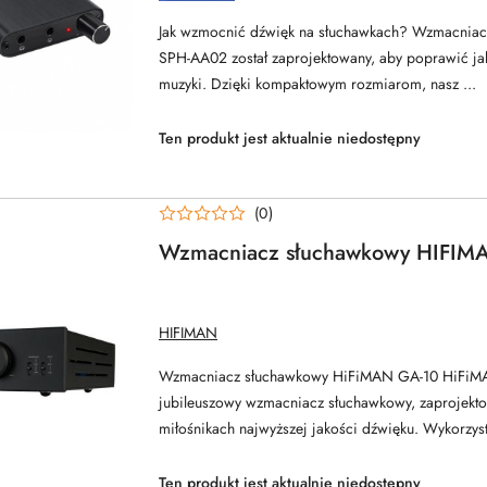
SPACETRONIK
Jak wzmocnić dźwięk na słuchawkach? Wzmacniac
SPH-AA02 został zaprojektowany, aby poprawić ja
muzyki. Dzięki kompaktowym rozmiarom, nasz ...
Ten produkt jest aktualnie niedostępny
(0)
Wzmacniacz słuchawkowy HIFIM
NAZWA
HIFIMAN
PRODUCENTA:
Wzmacniacz słuchawkowy HiFiMAN GA-10 HiFiM
jubileuszowy wzmacniacz słuchawkowy, zaprojekto
miłośnikach najwyższej jakości dźwięku. Wykorzyst
Ten produkt jest aktualnie niedostępny