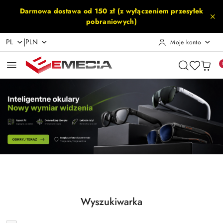
Przejdź do treści głównej
Przejdź do wyszukiwarki
Przejdź do moje konto
Przejdź do menu głównego
Przejdź do stopki
Darmowa dostawa od 150 zł (z wyłączeniem przesyłek
pobraniowych)
|
PL
PLN
Moje konto
Pomiń karuzelę promocyjną
Inteligentne Okulary
Akcesoria Rowerowe
Inteligentne Okulary
Akcesoria Rowerowe
Wyszukiwarka