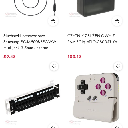
Słuchawki przewodowe
CZYTNIK ZBLIŻENIOWY Z
Samsung EO-IA500BBEGWW
PAMIĘCIĄ ATLO-C800-TUYA
mini jack 3.5mm - czarne
59.48
103.18
Cena:
Cena: