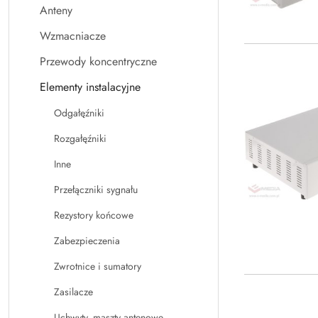
Anteny
Wzmacniacze
Przewody koncentryczne
Elementy instalacyjne
Odgałęźniki
Rozgałęźniki
Inne
Przełączniki sygnału
Rezystory końcowe
Zabezpieczenia
Zwrotnice i sumatory
Zasilacze
Uchwyty, maszty antenowe