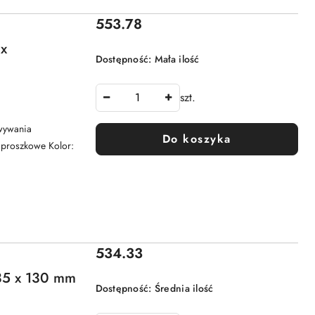
Cena:
553.78
x
Dostępność:
Mała ilość
szt.
wywania
Do koszyka
e proszkowe Kolor:
Cena:
534.33
5 x 130 mm
Dostępność:
Średnia ilość