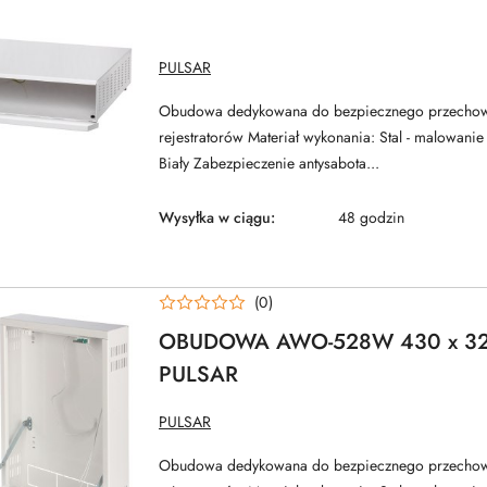
NAZWA
PULSAR
PRODUCENTA:
Obudowa dedykowana do bezpiecznego przecho
rejestratorów Materiał wykonania: Stal - malowani
Biały Zabezpieczenie antysabota...
Wysyłka w ciągu:
48 godzin
(0)
OBUDOWA AWO-528W 430 x 32
PULSAR
NAZWA
PULSAR
PRODUCENTA:
Obudowa dedykowana do bezpiecznego przecho