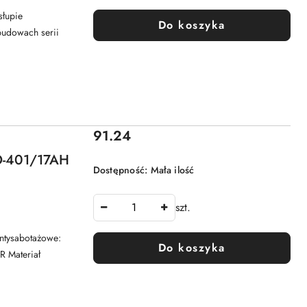
słupie
Do koszyka
budowach serii
Cena:
91.24
-401/17AH
Dostępność:
Mała ilość
szt.
antysabotażowe:
Do koszyka
R Materiał