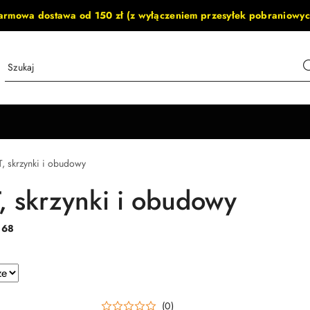
armowa dostawa od 150 zł (z wyłączeniem przesyłek pobraniowyc
, skrzynki i obudowy
, skrzynki i obudowy
:
68
e.
(0)