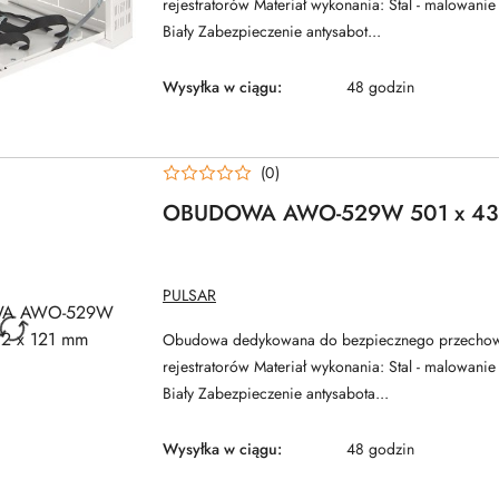
rejestratorów Materiał wykonania: Stal - malowani
Biały Zabezpieczenie antysabot...
Wysyłka w ciągu:
48 godzin
(0)
OBUDOWA AWO-529W 501 x 432
NAZWA
PULSAR
PRODUCENTA:
Obudowa dedykowana do bezpiecznego przecho
rejestratorów Materiał wykonania: Stal - malowani
Biały Zabezpieczenie antysabota...
Wysyłka w ciągu:
48 godzin