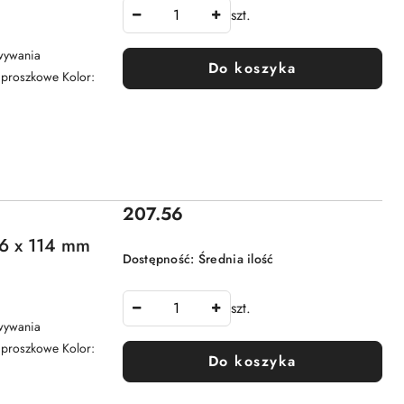
szt.
wywania
Do koszyka
e proszkowe Kolor:
Cena:
207.56
 x 114 mm
Dostępność:
Średnia ilość
szt.
wywania
e proszkowe Kolor:
Do koszyka