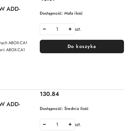
W ADD-
Dostępność:
Mała ilość
szt.
znych ABOX-CA1
Do koszyka
erii ABOX-CA1
Cena:
130.84
W ADD-
Dostępność:
Średnia ilość
szt.