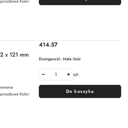
e proszkowe Kolor:
Cena:
414.57
 x 121 mm
Dostępność:
Mała ilość
szt.
wywania
Do koszyka
e proszkowe Kolor: