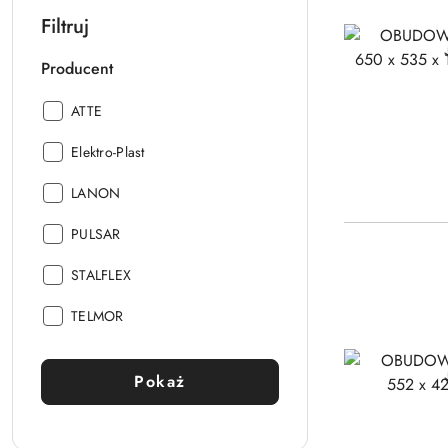
Filtruj
Producent
Producent:
ATTE
Producent:
Elektro-Plast
Producent:
LANON
Producent:
PULSAR
Producent:
STALFLEX
Producent:
TELMOR
Pokaż