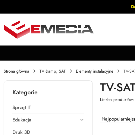
Przejdź do treści głównej
Przejdź do wyszukiwarki
Przejdź do moje konto
Przejdź do menu głównego
Przejdź do stopki
D
Strona główna
TV &amp; SAT
Elementy instalacyjne
TV-SAT
TV-SAT
Kategorie
Liczba produktów
Sprzęt IT
Zastosowano
Sortuj
Edukacja
według
sortowanie:
Druk 3D
Najpopularniejsz