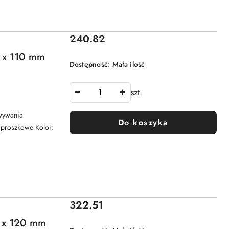
Cena:
240.82
x 110 mm
Dostępność:
Mała ilość
szt.
wywania
Do koszyka
e proszkowe Kolor:
Cena:
322.51
x 120 mm