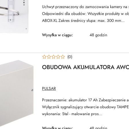
ATTE
Uchwyt przeznaczony do zamocowania kamery na 
Odpowiedni dla obudów: Wszystkie produkty w o
ABOX-XL Zakres średnicy słupa: max. 300 mm...
Wysyłka w ciągu:
48 godzin
(0)
OBUDOWA AKUMULATORA AWO
NAZWA
PULSAR
PRODUCENTA:
Przeznaczenie: akumulator 17 Ah Zabezpieczenie 
Wyłącznik sygnalizujący otwarcie obudowy TAMPE
wykonania: Stal - malowanie pros...
Wysyłka w ciągu:
48 godzin