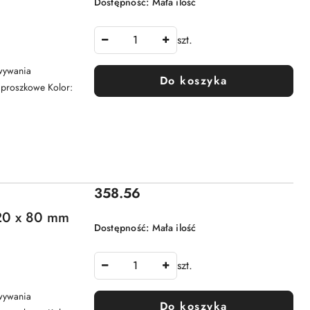
Dostępność:
Mała ilość
szt.
wywania
Do koszyka
e proszkowe Kolor:
Cena:
358.56
0 x 80 mm
Dostępność:
Mała ilość
szt.
wywania
Do koszyka