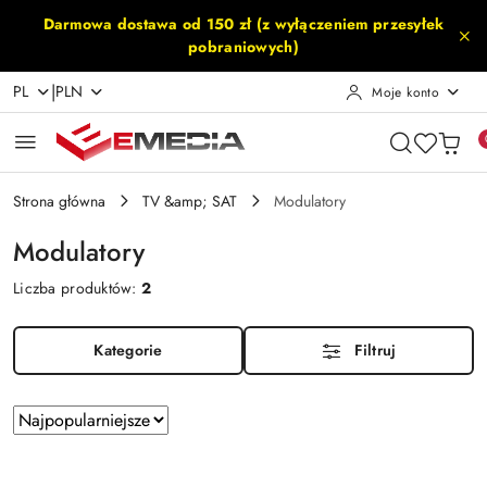
Przejdź do treści głównej
Przejdź do wyszukiwarki
Przejdź do moje konto
Przejdź do menu głównego
Przejdź do stopki
Darmowa dostawa od 150 zł (z wyłączeniem przesyłek
pobraniowych)
|
PL
PLN
Moje konto
Strona główna
TV &amp; SAT
Modulatory
Modulatory
Liczba produktów:
2
Kategorie
Filtruj
Zastosowano
Sortuj
według
sortowanie:
Najpopularniejsze.