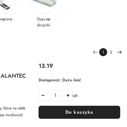
nętrzne
Osprzęt
skrzynki
1
2
Cena:
13.19
ar ALANTEC
Dostępność:
Duża ilość
szt.
, które na stałe
Do koszyka
ieje możliwość