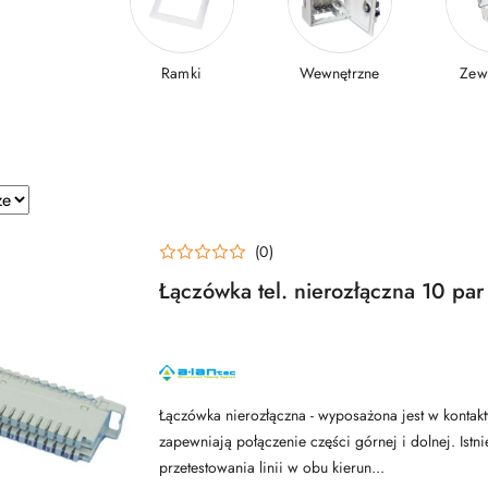
Ramki
Wewnętrzne
Zew
e.
(0)
Łączówka tel. nierozłączna 10 p
NAZWA
PRODUCENTA:
ALANTEC
Łączówka nierozłączna - wyposażona jest w kontakty
zapewniają połączenie części górnej i dolnej. Istn
przetestowania linii w obu kierun...