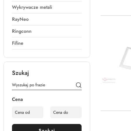
Wykrywacze metali
RayNeo
Ringconn
Fifine
Szukaj
Cena
Szukaj