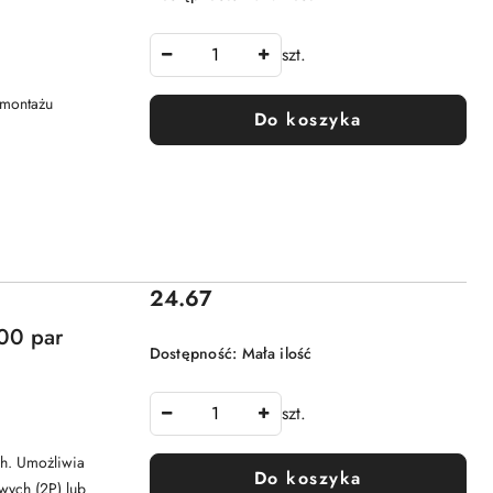
szt.
 montażu
Do koszyka
Cena:
24.67
100 par
Dostępność:
Mała ilość
szt.
ch. Umożliwia
Do koszyka
ych (2P) lub