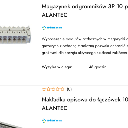
Magazynek odgromników 3P 10 p
ALANTEC
NAZWA
PRODUCENTA:
ALANTEC
Wyposazenie modułów rozłacznych w magazynki
gazowych z ochroną termiczną pozwala ochronić 
groźnymi dla sprzętu aktywnego skutkami zakłóceń .
Wysyłka w ciągu:
48 godzin
(0)
Nakładka opisowa do łączówek 10
ALANTEC
NAZWA
PRODUCENTA:
ALANTEC