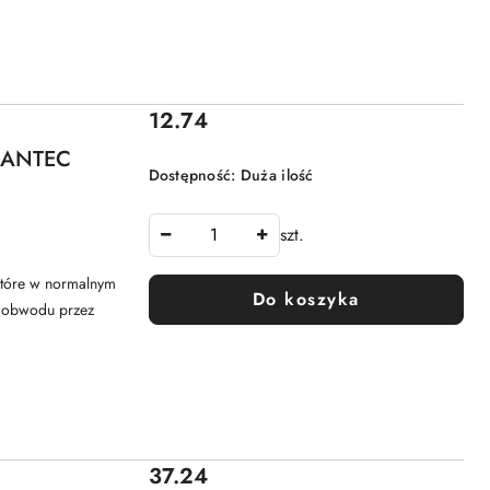
Cena:
12.74
ALANTEC
Dostępność:
Duża ilość
szt.
 które w normalnym
Do koszyka
ia obwodu przez
Cena:
37.24