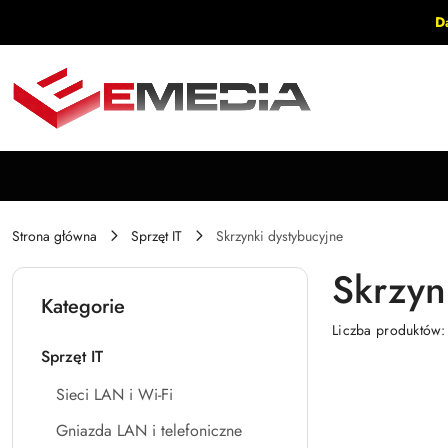
Przejdź do treści głównej
Przejdź do wyszukiwarki
Przejdź do moje konto
Przejdź do menu głównego
Przejdź do stopki
D
Strona główna
Sprzęt IT
Skrzynki dystybucyjne
Skrzyn
Kategorie
Liczba produktów
Sprzęt IT
Sieci LAN i Wi-Fi
Gniazda LAN i telefoniczne