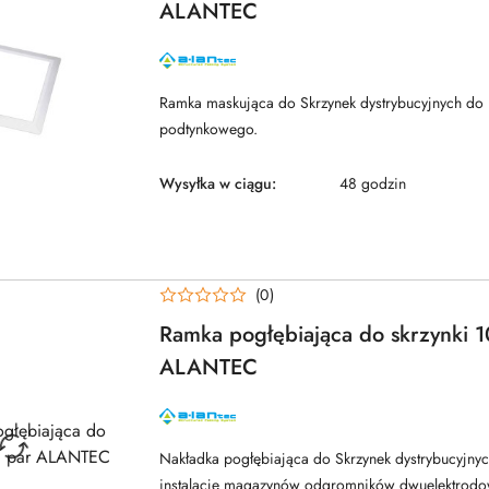
ALANTEC
NAZWA
PRODUCENTA:
ALANTEC
Ramka maskująca do Skrzynek dystrybucyjnych do
podtynkowego.
Wysyłka w ciągu:
48 godzin
(0)
Ramka pogłębiająca do skrzynki 
ALANTEC
NAZWA
PRODUCENTA:
ALANTEC
Nakładka pogłębiająca do Skrzynek dystrybucyjny
instalację magazynów odgromników dwuelektrodow