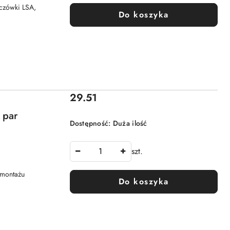
ączówki LSA,
Do koszyka
Cena:
29.51
 par
Dostępność:
Duża ilość
szt.
 montażu
Do koszyka