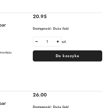
Cena:
20.95
par
Dostępność:
Duża ilość
szt.
 montażu
Do koszyka
Cena:
26.00
par
Dostępność:
Duża ilość