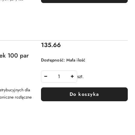
Cena:
135.66
wek 100 par
Dostępność:
Mała ilość
szt.
trybucyjnych dla
Do koszyka
foniczne rozłączne