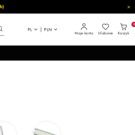
h)
|
PL
PLN
Moje konto
Ulubione
Koszyk