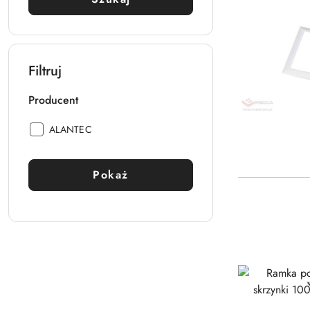
Filtruj
Producent
Producent:
ALANTEC
Pokaż