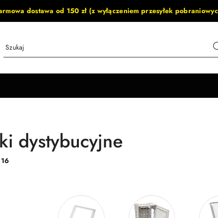
armowa dostawa od 150 zł (z wyłączeniem przesyłek pobraniowyc
ki dystybucyjne
:
16