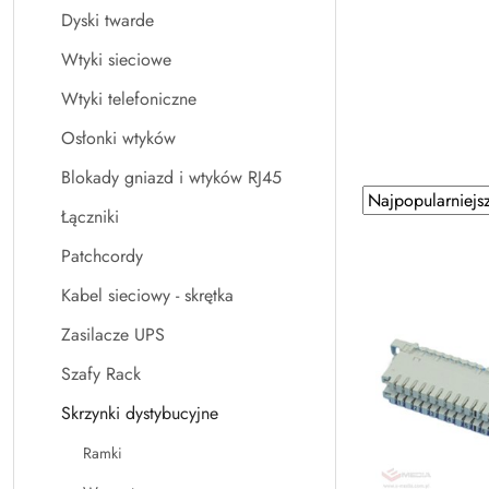
Dyski twarde
Wtyki sieciowe
Wtyki telefoniczne
Osłonki wtyków
Blokady gniazd i wtyków RJ45
Zastosowano
Sortuj
Łączniki
według
sortowanie:
Najpopularniejsz
Patchcordy
Kabel sieciowy - skrętka
Zasilacze UPS
Szafy Rack
Skrzynki dystybucyjne
Ramki