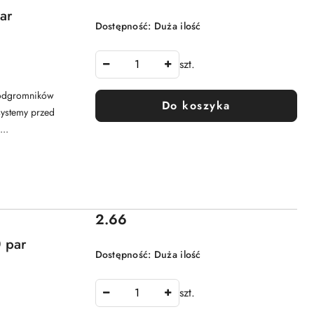
ar
Dostępność:
Duża ilość
szt.
 odgromników
Do koszyka
systemy przed
..
Cena:
2.66
 par
Dostępność:
Duża ilość
szt.