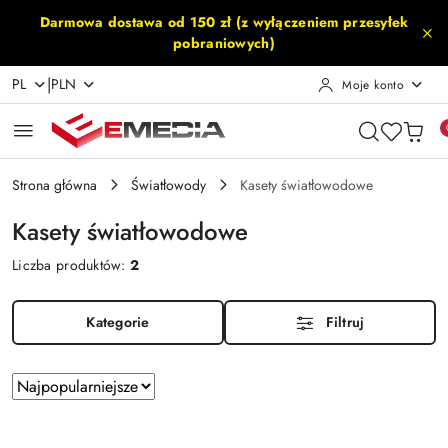
Przejdź do treści głównej
Przejdź do wyszukiwarki
Przejdź do moje konto
Przejdź do menu głównego
Przejdź do stopki
Darmowa dostawa od 150 zł (z wyłączeniem przesyłek
pobraniowych)
|
PL
PLN
Moje konto
Strona główna
Światłowody
Kasety światłowodowe
Kasety światłowodowe
Liczba produktów:
2
Kategorie
Filtruj
Zastosowano
Sortuj
według
sortowanie:
Najpopularniejsze.