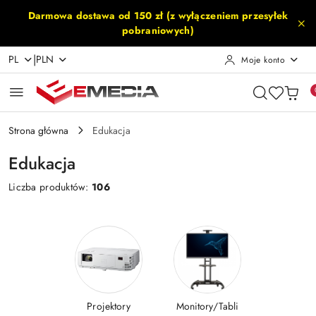
Przejdź do treści głównej
Przejdź do wyszukiwarki
Przejdź do moje konto
Przejdź do menu głównego
Przejdź do stopki
Darmowa dostawa od 150 zł (z wyłączeniem przesyłek
pobraniowych)
|
PL
PLN
Moje konto
Strona główna
Edukacja
Edukacja
Liczba produktów:
106
Projektory
Monitory/Tabli