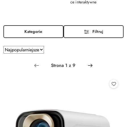
ce interaktywne
Kategorie
Filtruj
Zastosowano
Sortuj
według
sortowanie:
Najpopularniejsze.