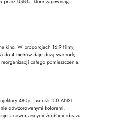
a przez USB-C, które zapewniają
ne kino. W proporcjach 16:9 filmy,
 0,85 do 4 metrów daje dużą swobodę
reorganizacji całego pomieszczenia.
u
rojektory 480p. Jasność 150 ANSI
alnie odwzorowanymi kolorami.
acuje z nowoczesnymi źródłami obrazu.