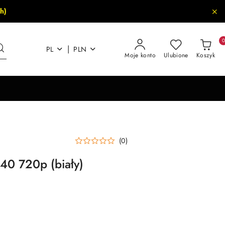
h)
|
PL
PLN
Moje konto
Ulubione
Koszyk
(0)
140 720p (biały)