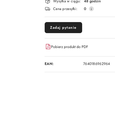
i
Wysyłka w ciągu:
48 godzin
dostawa
Cena przesyłki:
0
Zadaj pytanie
Pobierz produkt do PDF
EAN:
7640186962964