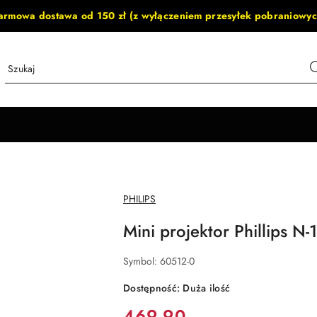
armowa dostawa od 150 zł (z wyłączeniem przesyłek pobraniowyc
NAZWA
PHILIPS
PRODUCENTA:
Mini projektor Phillips N-
Symbol:
60512-0
Dostępność:
Duża ilość
cena:
469.90