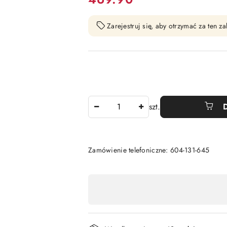
Zarejestruj się, aby otrzymać za ten 
Ilość
szt.
Zamówienie telefoniczne: 604-131-645
Dostępność
,
płatność