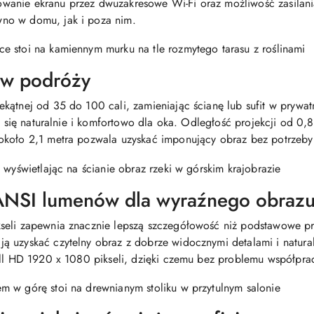
anie ekranu przez dwuzakresowe Wi-Fi oraz możliwość zasilani
no w domu, jak i poza nim.
 w podróży
kątnej od 35 do 100 cali, zamieniając ścianę lub sufit w prywat
ują się naturalnie i komfortowo dla oka. Odległość projekcji od
około 2,1 metra pozwala uzyskać imponujący obraz bez potrzeby 
ANSI lumenów dla wyraźnego obraz
seli zapewnia znacznie lepszą szczegółowość niż podstawowe p
ą uzyskać czytelny obraz z dobrze widocznymi detalami i natur
Full HD 1920 x 1080 pikseli, dzięki czemu bez problemu współpr