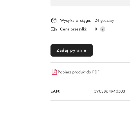
,
płatność
Wysyłka w ciągu:
i
24 godziny
Cena przesyłki:
0
dostawa
Zadaj pytanie
Pobierz produkt do PDF
EAN:
5903864940503