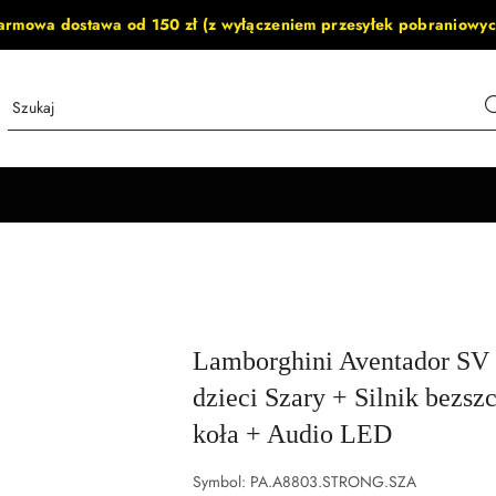
armowa dostawa od 150 zł (z wyłączeniem przesyłek pobraniowyc
Lamborghini Aventador SV 
dzieci Szary + Silnik bez
koła + Audio LED
Symbol:
PA.A8803.STRONG.SZA