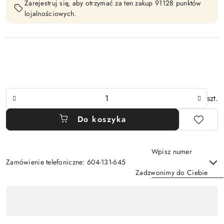
Zarejestruj się, aby otrzymać za ten zakup 91128 punktów
lojalnościowych.
Ilość
szt.
Do koszyka
Wpisz numer
Zamówienie telefoniczne: 604-131-645
Zadzwonimy do Ciebie
Dostępność
,
Wyślij
płatność