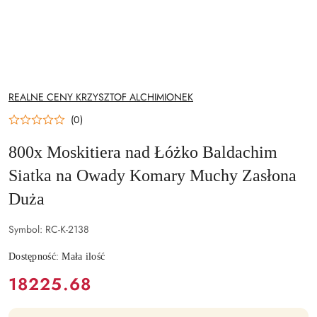
NAZWA
REALNE CENY KRZYSZTOF ALCHIMIONEK
PRODUCENTA:
(0)
800x Moskitiera nad Łóżko Baldachim
Siatka na Owady Komary Muchy Zasłona
Duża
Symbol:
RC-K-2138
Dostępność:
Mała ilość
cena:
18225.68