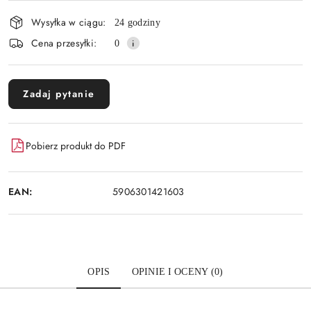
i
Wysyłka w ciągu:
24 godziny
dostawa
Cena przesyłki:
0
Zadaj pytanie
Pobierz produkt do PDF
EAN:
5906301421603
OPIS
OPINIE I OCENY (0)