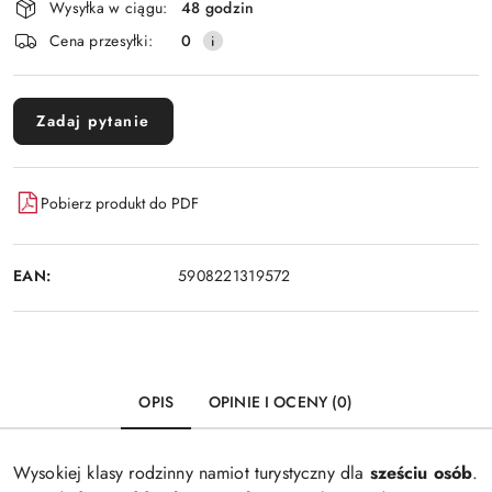
Wysyłka w ciągu:
48 godzin
dostawa
Cena przesyłki:
0
Zadaj pytanie
Pobierz produkt do PDF
EAN:
5908221319572
OPIS
OPINIE I OCENY (0)
Wysokiej klasy rodzinny namiot turystyczny dla
sześciu osób
.