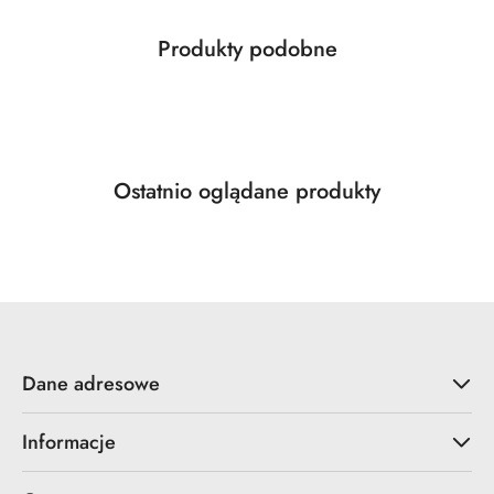
Produkty
Produkty podobne
Pomiń karuzelę produktów
o
statusie:
Produkty
Ostatnio oglądane produkty
Pomiń karuzelę produktów
o
statusie:
Dane adresowe
Informacje