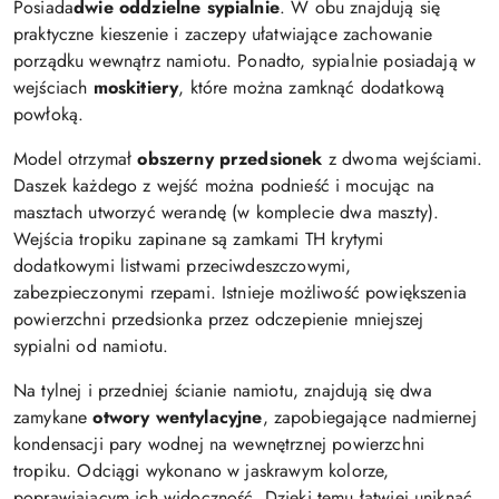
Posiada
dwie oddzielne sypialnie
. W obu znajdują się
praktyczne kieszenie i zaczepy ułatwiające zachowanie
porządku wewnątrz namiotu. Ponadto, sypialnie posiadają w
wejściach
moskitiery
, które można zamknąć dodatkową
powłoką.
Model otrzymał
obszerny przedsionek
z dwoma wejściami.
Daszek każdego z wejść można podnieść i mocując na
masztach utworzyć werandę (w komplecie dwa maszty).
Wejścia tropiku zapinane są zamkami TH krytymi
dodatkowymi listwami przeciwdeszczowymi,
zabezpieczonymi rzepami. Istnieje możliwość powiększenia
powierzchni przedsionka przez odczepienie mniejszej
sypialni od namiotu.
Na tylnej i przedniej ścianie namiotu, znajdują się dwa
zamykane
otwory wentylacyjne
, zapobiegające nadmiernej
kondensacji pary wodnej na wewnętrznej powierzchni
tropiku. Odciągi wykonano w jaskrawym kolorze,
poprawiającym ich widoczność. Dzięki temu łatwiej uniknąć