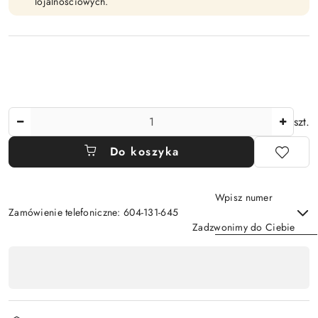
lojalnościowych.
Ilość
szt.
Do koszyka
Wpisz numer
Zamówienie telefoniczne: 604-131-645
Zadzwonimy do Ciebie
Dostępność
,
Wyślij
płatność
i