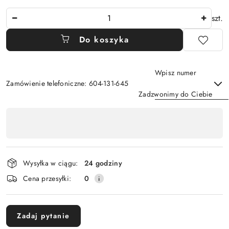
Ilość
szt.
Do koszyka
Wpisz numer
Zamówienie telefoniczne: 604-131-645
Zadzwonimy do Ciebie
Dostępność
,
Wyślij
płatność
i
Wysyłka w ciągu:
24 godziny
dostawa
Cena przesyłki:
0
Zadaj pytanie