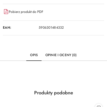
Pobierz produkt do PDF
EAN:
5906301484332
OPIS
OPINIE I OCENY (0)
Produkty
Produkty podobne
Pomiń karuzelę produktów
o
statusie: