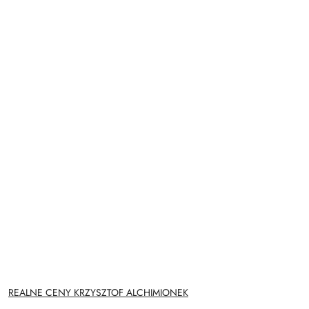
NAZWA
REALNE CENY KRZYSZTOF ALCHIMIONEK
PRODUCENTA: