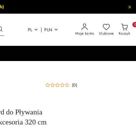
h)
|
PL
PLN
Moje konto
Ulubione
Koszyk
(0)
rd do Pływania
cesoria 320 cm