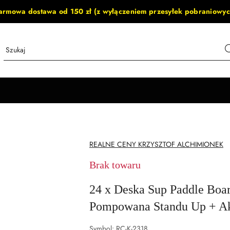
armowa dostawa od 150 zł (z wyłączeniem przesyłek pobraniowyc
NAZWA
REALNE CENY KRZYSZTOF ALCHIMIONEK
PRODUCENTA:
Brak towaru
24 x Deska Sup Paddle Boa
Pompowana Standu Up + Ak
Symbol:
RC-K-2318