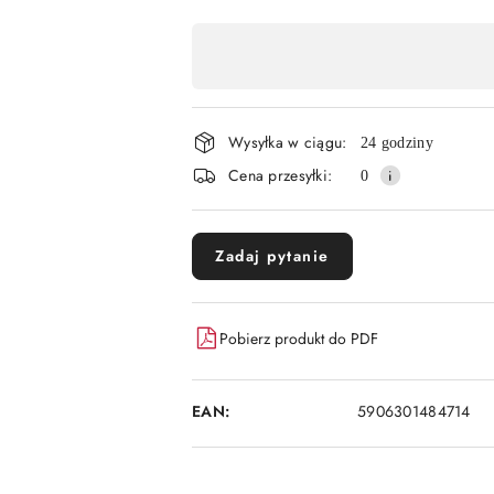
Dostępność
,
płatność
Wysyłka w ciągu:
i
24 godziny
Cena przesyłki:
0
dostawa
Zadaj pytanie
Pobierz produkt do PDF
EAN:
5906301484714