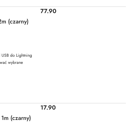
Cena:
77.90
2m (czarny)
l USB do Lightning
dować wybrane
Cena:
17.90
 1m (czarny)