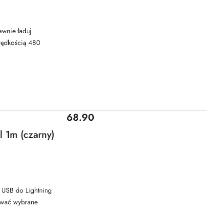
awnie ładuj
 prędkością 480
Cena:
68.90
l 1m (czarny)
l USB do Lightning
dować wybrane