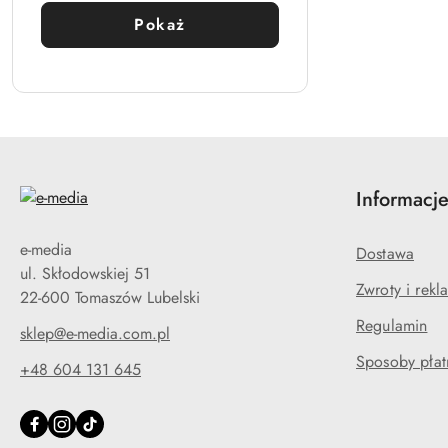
ładowania:
Pokaż
Informacj
e-media
Dostawa
ul. Skłodowskiej 51
Zwroty i rekl
22-600 Tomaszów Lubelski
Regulamin
sklep@e-media.com.pl
Sposoby płat
+48 604 131 645