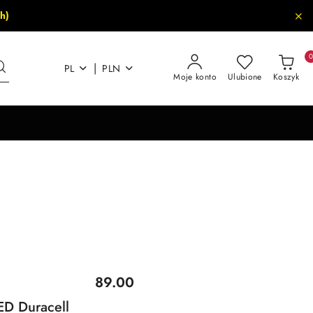
h)
|
PL
PLN
Moje konto
Ulubione
Koszyk
Cena:
89.00
ED Duracell