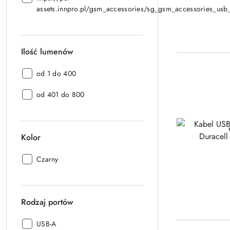
Link:
assets.innpro.pl/gsm_accessories/sg_gsm_accessories_usb
Ilość lumenów
Ilość
od 1 do 400
lumenów:
Ilość
od 401 do 800
lumenów:
Kolor
Kolor:
Czarny
Rodzaj portów
Rodzaj
USB-A