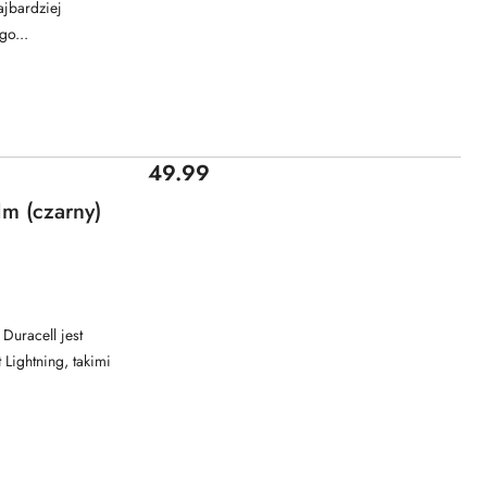
ajbardziej
o...
Cena:
49.99
1m (czarny)
Duracell jest
Lightning, takimi