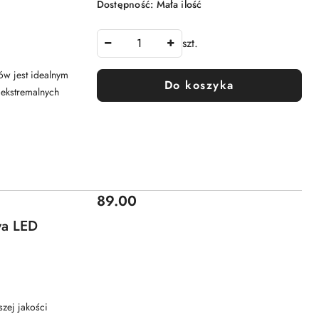
Dostępność:
Mała ilość
szt.
ów jest idealnym
Do koszyka
 ekstremalnych
Cena:
89.00
wa LED
zej jakości