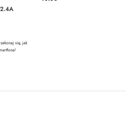
 2.4A
ekonaj się, jak
martfona!