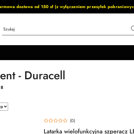
armowa dostawa od 150 zł (z wyłączeniem przesyłek pobraniowyc
ent - Duracell
:
8
e.
(0)
Latarka wielofunkcyjna szperacz L