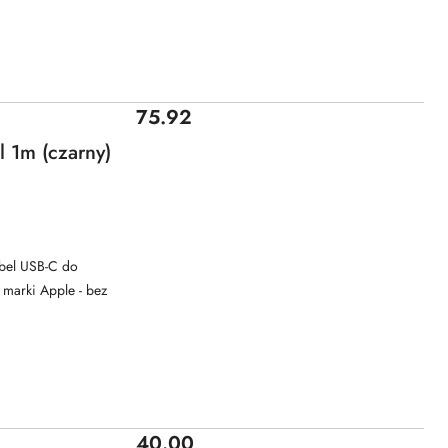
Cena:
75.92
l 1m (czarny)
abel USB-C do
 marki Apple - bez
Cena:
40.00