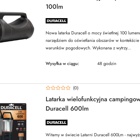
100lm
NAZWA
PRODUCENTA:
DURACELL
Nowa latarka Duracell o mocy świetlnej 100 lumen
narzędziem do oświetlania obszarów w kontekście
warunków pogodowych. Wykonana z wytrzy...
Wysyłka w ciągu:
48 godzin
(0)
Latarka wielofunkcyjna campingo
Duracell 600lm
NAZWA
PRODUCENTA:
DURACELL
Witamy w świecie Latarni Duracell 600Lm - najwyżs