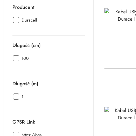
Producent
Producent:
Duracell
Długość (cm)
Długość
100
(cm):
Długość (m)
Długość
1
(m):
GPSR Link
GPSR
https://psr-