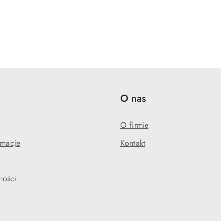
e
O nas
O firmie
amacje
Kontakt
ności