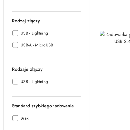
portów:
Rodzaj złączy
Rodzaj
USB - Lightning
złączy:
Rodzaj
USB-A - MicroUSB
złączy:
Rodzaje złączy
Rodzaje
USB - Lightning
złączy:
Standard szybkiego ładowania
Standard
Brak
szybkiego