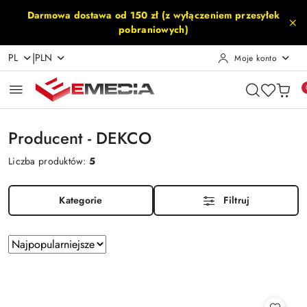
Przejdź do treści głównej
Przejdź do wyszukiwarki
Przejdź do moje konto
Przejdź do menu głównego
Przejdź do stopki
Darmowa dostawa od 150 zł (z wyłączeniem przesyłek
pobraniowych)
|
PL
PLN
Moje konto
Producent - DEKCO
Liczba produktów:
5
Kategorie
Filtruj
Zastosowano
Sortuj
według
sortowanie:
Najpopularniejsze.