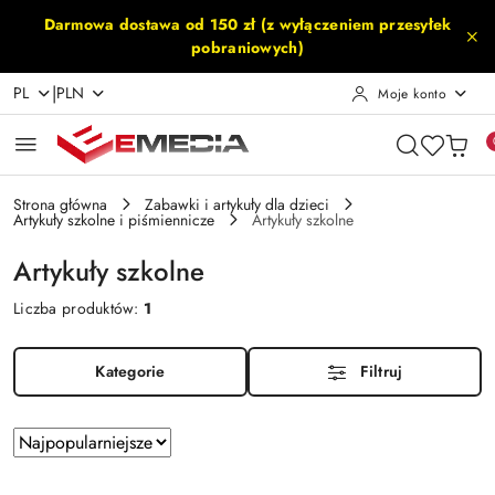
Przejdź do treści głównej
Przejdź do wyszukiwarki
Przejdź do moje konto
Przejdź do menu głównego
Przejdź do stopki
Darmowa dostawa od 150 zł (z wyłączeniem przesyłek
pobraniowych)
|
PL
PLN
Moje konto
Strona główna
Zabawki i artykuły dla dzieci
Artykuły szkolne i piśmiennicze
Artykuły szkolne
Artykuły szkolne
Liczba produktów:
1
Kategorie
Filtruj
Zastosowano
Sortuj
według
sortowanie:
Najpopularniejsze.