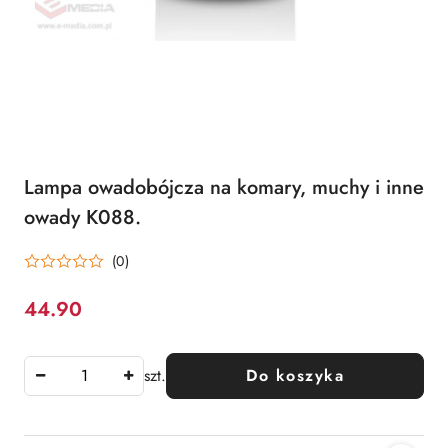
Lampa owadobójcza na komary, muchy i inne
owady K088.
(0)
44.90
Cena:
szt.
Do koszyka