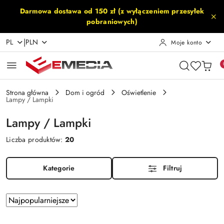
Przejdź do treści głównej
Przejdź do wyszukiwarki
Przejdź do moje konto
Przejdź do menu głównego
Przejdź do stopki
Darmowa dostawa od 150 zł (z wyłączeniem przesyłek
pobraniowych)
|
PL
PLN
Moje konto
Strona główna
Dom i ogród
Oświetlenie
Lampy / Lampki
Lampy / Lampki
Liczba produktów:
20
Kategorie
Filtruj
Zastosowano
Sortuj
według
sortowanie:
Najpopularniejsze.