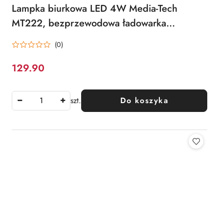
Lampka biurkowa LED 4W Media-Tech
MT222, bezprzewodowa ładowarka
indukcyjna QI 15W
(0)
129.90
Cena:
szt.
Do koszyka