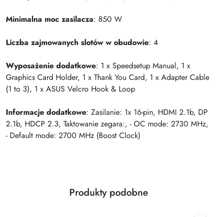
Minimalna moc zasilacza
: 850 W
Liczba zajmowanych slotów w obudowie
: 4
Wyposażenie dodatkowe
: 1 x Speedsetup Manual, 1 x
Graphics Card Holder, 1 x Thank You Card, 1 x Adapter Cable
(1 to 3), 1 x ASUS Velcro Hook & Loop
Informacje dodatkowe
: Zasilanie: 1x 16-pin, HDMI 2.1b, DP
2.1b, HDCP 2.3, Taktowanie zegara:, - OC mode: 2730 MHz,
- Default mode: 2700 MHz (Boost Clock)
Produkty
Produkty podobne
Pomiń karuzelę produktów
o