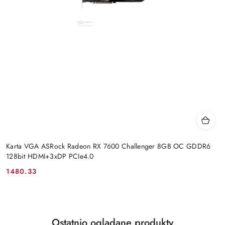
Karta VGA ASRock Radeon RX 7600 Challenger 8GB OC GDDR6
128bit HDMI+3xDP PCIe4.0
1480.33
Cena:
Produkty
Ostatnio oglądane produkty