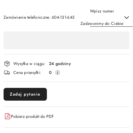
Wpisz numer
Zamówienie telefoniczne: 604-131-645
Zadzwonimy do Ciebie
Dostępność
,
Wyślij
płatność
i
Wysyłka w ciągu:
24 godziny
dostawa
Cena przesyłki:
0
Zadaj pytanie
Pobierz produkt do PDF