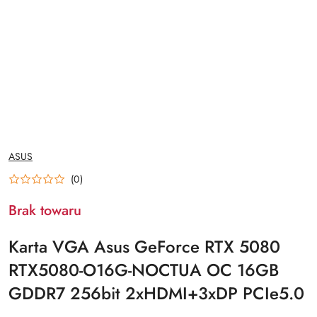
NAZWA
ASUS
PRODUCENTA:
(0)
Brak towaru
Karta VGA Asus GeForce RTX 5080
RTX5080-O16G-NOCTUA OC 16GB
GDDR7 256bit 2xHDMI+3xDP PCIe5.0