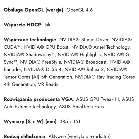
Obsługa OpenGL (wersja)
: OpenGL 4.6
Wsparcie HDCP
: Tak
Wspierane technologie
: NVIDIA® Studio Driver, NVIDIA®
CUDA™, NVIDIA® GPU Boost, NVIDIA® Ansel Technology,
NVIDIA® Shadowplay™, NVIDIA® Highlights, NVIDIA® G-
Sync™, NVIDIA® FreeStyle, NVIDIA® Broadcast, NVIDIA®
Encoder, NVIDIA® DLSS 4, NVIDIA® Reflex 2, NVIDIA®
Tensor Cores (AI) 5th Generation, NVIDIA® Ray Tracing Cores
4th Generation, VR Ready
Rozwiązania producenta VGA
: ASUS GPU Tweak III, ASUS
Auto-Extreme Technology, ASUS Axial-tech Fans
Wymiary [S x W] (mm)
: 385 x 151
Rodzaj chłodzenia
: Aktywne (wentylator+radiator)