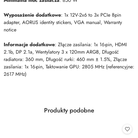
Minimalna moc zasilacza
: 850 W
Wyposażenie dodatkowe
: 1x 12V-2x6 to 3x PCIe 8pin
adapter, AORUS identity stickers, VGA manual, Warranty
notice
Informacje dodatkowe
: Złącze zasilania: 1x 16-pin, HDMI
2.1b, DP 2.1a, Wentylatory 3 x 120mm ARGB, Długość
radiatora: 360 mm, Długość rurki: 460 mm ± 1.5%, Złącze
zasilania: 1x 16-pin, Taktowanie GPU: 2805 MHz (referencyjne:
2617 MHz)
Produkty
Produkty podobne
Pomiń karuzelę produktów
o
statusie: