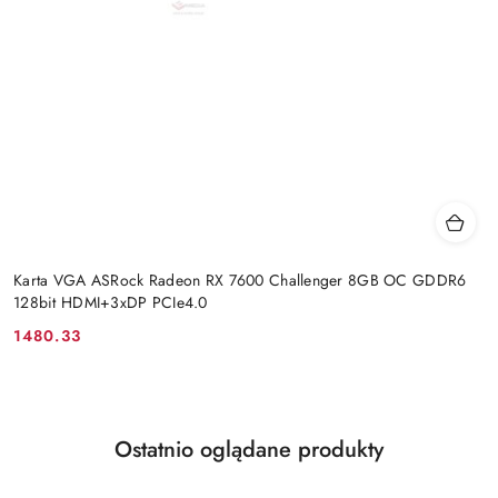
Karta VGA ASRock Radeon RX 7600 Challenger 8GB OC GDDR6
128bit HDMI+3xDP PCIe4.0
1480.33
Cena:
Produkty
Ostatnio oglądane produkty
Pomiń karuzelę produktów
o