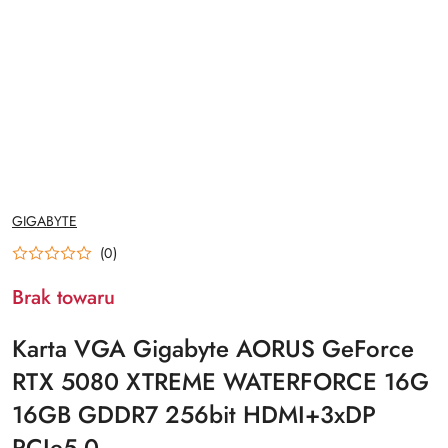
NAZWA
GIGABYTE
PRODUCENTA:
(0)
Brak towaru
Karta VGA Gigabyte AORUS GeForce
RTX 5080 XTREME WATERFORCE 16G
16GB GDDR7 256bit HDMI+3xDP
PCIe5.0