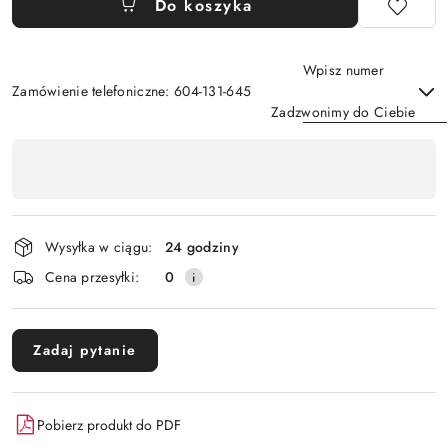
Do koszyka
Wpisz numer
Zamówienie telefoniczne: 604-131-645
Zadzwonimy do Ciebie
Dostępność
,
Wyślij
płatność
i
Wysyłka w ciągu:
24 godziny
dostawa
Cena przesyłki:
0
Zadaj pytanie
Pobierz produkt do PDF