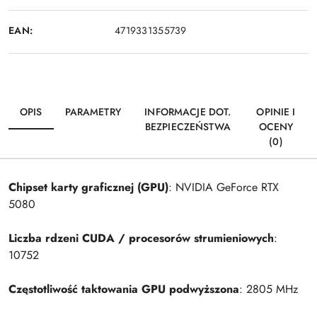
EAN:
4719331355739
OPIS
PARAMETRY
INFORMACJE DOT.
OPINIE I
BEZPIECZEŃSTWA
OCENY
(0)
Chipset karty graficznej (GPU)
: NVIDIA GeForce RTX
5080
Liczba rdzeni CUDA / procesorów strumieniowych
:
10752
Częstotliwość taktowania GPU podwyższona
: 2805 MHz