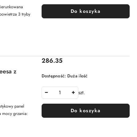
kierunkowana
Do koszyka
powietrza 3 tryby
Cena:
286.35
eesa z
Dostępność:
Duża ilość
szt.
Dotykowy panel
Do koszyka
a mocy grzania: