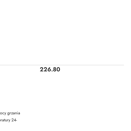
Cena:
226.80
ryby mocy grzania
ratury 24-