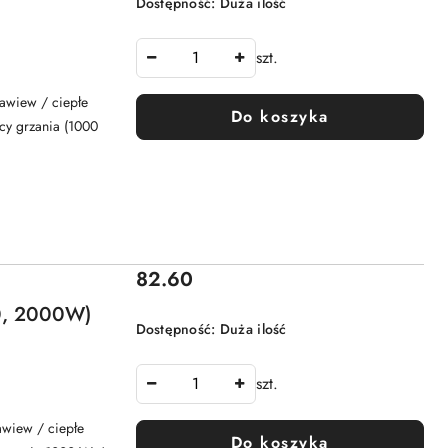
Dostępność:
Duża ilość
szt.
awiew / ciepłe
Do koszyka
cy grzania (1000
Cena:
82.60
00, 2000W)
Dostępność:
Duża ilość
szt.
wiew / ciepłe
Do koszyka