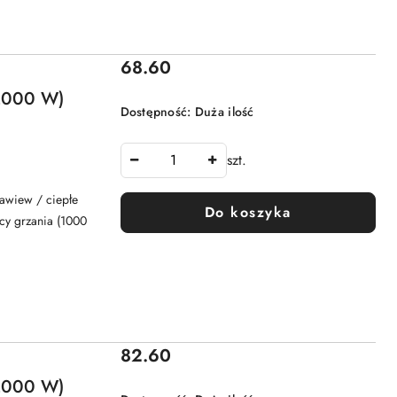
Cena:
68.60
 2000 W)
Dostępność:
Duża ilość
szt.
awiew / ciepłe
Do koszyka
cy grzania (1000
Cena:
82.60
 2000 W)