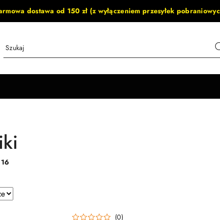
armowa dostawa od 150 zł (z wyłączeniem przesyłek pobraniowyc
iki
:
16
e.
(0)