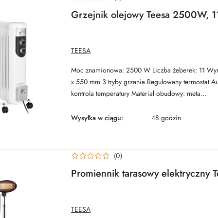
Grzejnik olejowy Teesa 2500W, 1
NAZWA
TEESA
PRODUCENTA:
Moc znamionowa: 2500 W Liczba żeberek: 11 Wym
x 550 mm 3 tryby grzania Regulowany termostat A
kontrola temperatury Materiał obudowy: meta...
Wysyłka w ciągu:
48 godzin
(0)
Promiennik tarasowy elektryczny 
NAZWA
TEESA
PRODUCENTA: