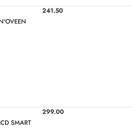
Cena:
241.50
 N'OVEEN
Cena:
299.00
 LCD SMART