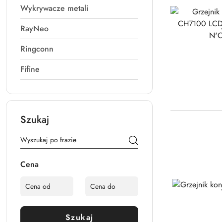
Wykrywacze metali
RayNeo
Ringconn
Fifine
Szukaj
Cena
Szukaj