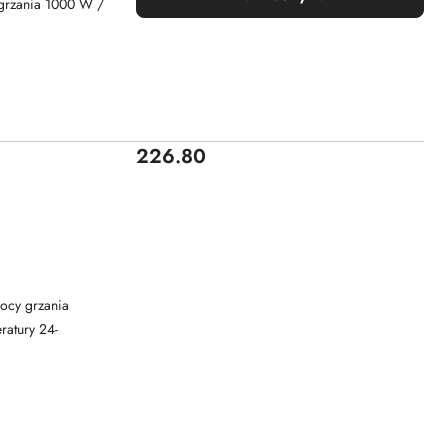
 grzania 1000 W /
Cena:
226.80
ryby mocy grzania
ratury 24-