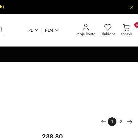
h)
|
PL
PLN
Moje konto
Ulubione
Koszyk
1
2
Cena:
238.80