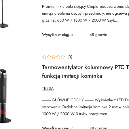
Promiennik ciepła stojący Ciepło podczerwone: u
emisja ciepła na osoby i przedmioty, nie ogrzewa 
grzania: 650 W / 1300 W / 2000 W Szyb...
Wysyłka w ciągu:
48 godzin
(0)
Termowentylator kolumnowy PTC T
funkcją imitacji kominka
NAZWA
TEESA
PRODUCENTA:
---------- GŁÓWNE CECHY ---------- Wyświetlacz LED 
sterowania Ozdobna imitacja kominka 2 ustawieni
1000 W / 2000 W 3 tryby pracy: wen...
Wysyłka w ciągu:
48 godzin