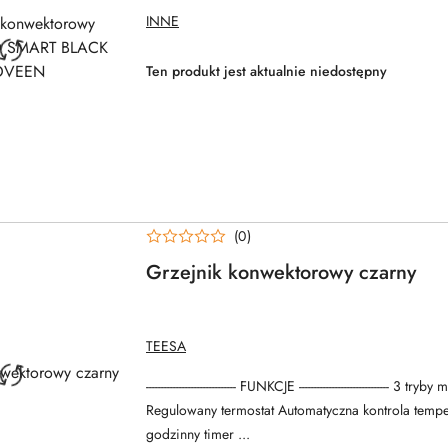
NAZWA
INNE
PRODUCENTA:
Ten produkt jest aktualnie niedostępny
(0)
Grzejnik konwektorowy czarny
NAZWA
TEESA
PRODUCENTA:
------------------------------ FUNKCJE ------------------------------ 3 t
Regulowany termostat Automatyczna kontrola tempe
godzinny timer ...