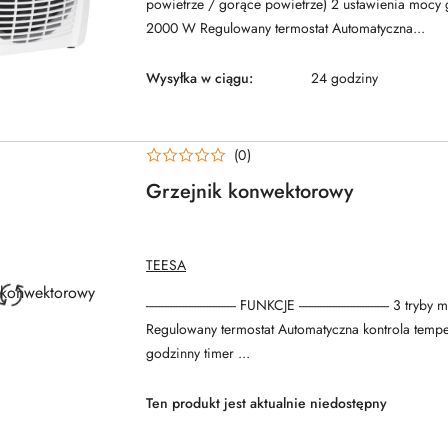
powietrze / gorące powietrze) 2 ustawienia mocy
2000 W Regulowany termostat Automatyczna...
Wysyłka w ciągu:
24 godziny
(0)
Grzejnik konwektorowy
NAZWA
TEESA
PRODUCENTA:
------------------------------ FUNKCJE ------------------------------ 3 t
Regulowany termostat Automatyczna kontrola tempe
godzinny timer ...
Ten produkt jest aktualnie niedostępny