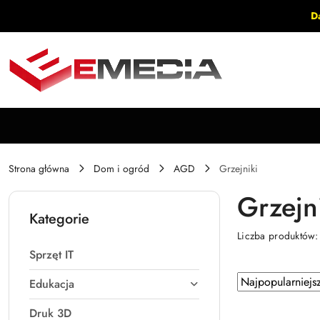
Przejdź do treści głównej
Przejdź do wyszukiwarki
Przejdź do moje konto
Przejdź do menu głównego
Przejdź do stopki
D
Strona główna
Dom i ogród
AGD
Grzejniki
Grzejn
Kategorie
Liczba produktów
Sprzęt IT
Zastosowano
Sortuj
Edukacja
według
sortowanie:
Druk 3D
Najpopularniejsz