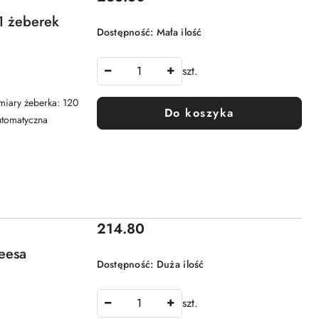
1 żeberek
Dostępność:
Mała ilość
szt.
iary żeberka: 120
Do koszyka
utomatyczna
Cena:
214.80
Teesa
Dostępność:
Duża ilość
szt.