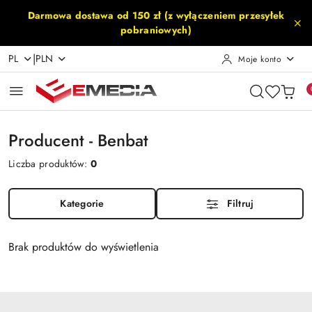
Przejdź do treści głównej
Przejdź do wyszukiwarki
Przejdź do moje konto
Przejdź do menu głównego
Przejdź do stopki
Darmowa dostawa od 150 zł (z wyłączeniem przesyłek
pobraniowych)
|
PL
PLN
Moje konto
Producent - Benbat
Liczba produktów:
0
Kategorie
Filtruj
Brak produktów do wyświetlenia