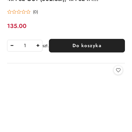
(802.3af/at) xpoe
(0)
135.00
Cena:
szt.
Do koszyka