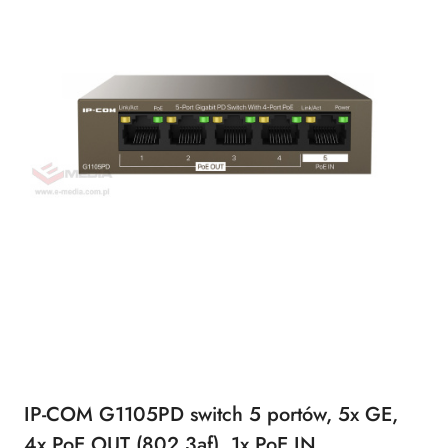
IP-COM G1105PD switch 5 portów, 5x GE,
4x PoE OUT (802.3af), 1x PoE IN