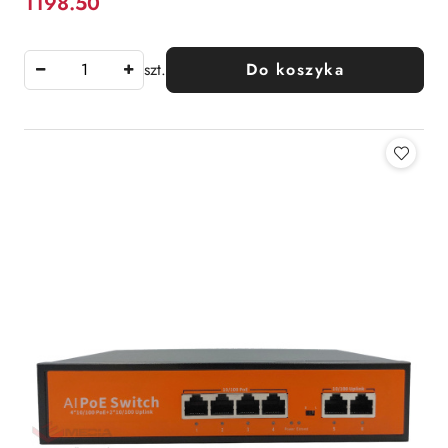
1198.50
Cena:
szt.
Do koszyka