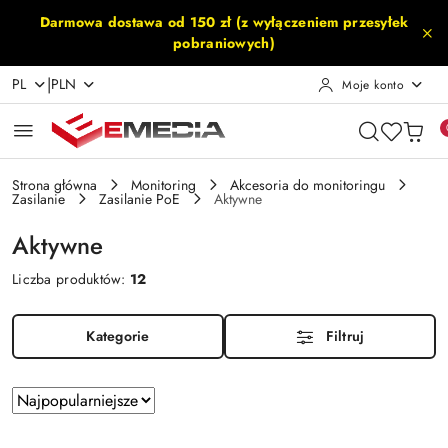
Przejdź do treści głównej
Przejdź do wyszukiwarki
Przejdź do moje konto
Przejdź do menu głównego
Przejdź do stopki
Darmowa dostawa od 150 zł (z wyłączeniem przesyłek
pobraniowych)
|
PL
PLN
Moje konto
Strona główna
Monitoring
Akcesoria do monitoringu
Zasilanie
Zasilanie PoE
Aktywne
Aktywne
Liczba produktów:
12
Kategorie
Filtruj
Zastosowano
Sortuj
według
sortowanie:
Najpopularniejsze.