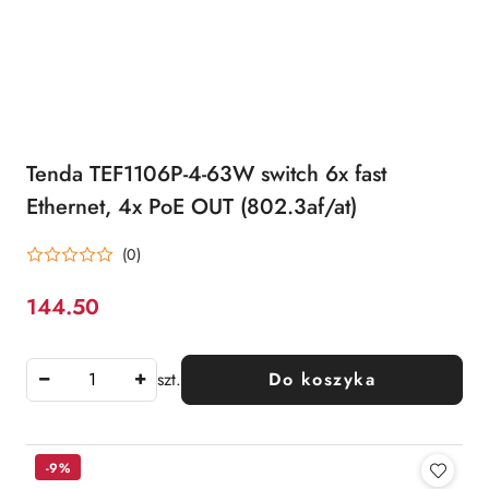
Tenda TEF1106P-4-63W switch 6x fast
Ethernet, 4x PoE OUT (802.3af/at)
(0)
144.50
Cena:
szt.
Do koszyka
-9%