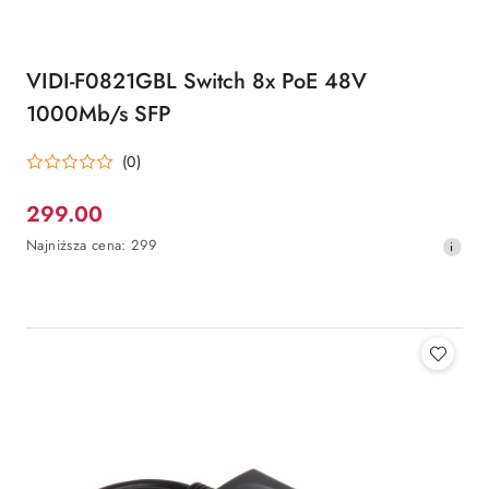
VIDI-F0821GBL Switch 8x PoE 48V
1000Mb/s SFP
(0)
299.00
Cena
Najniższa
Najniższa cena:
299
promocyjna:
cena
z
30
dni
przed
obniżką