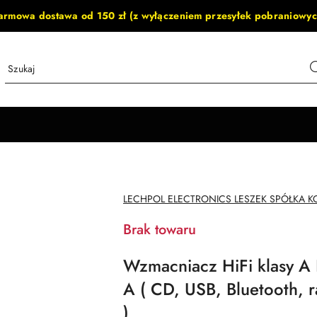
armowa dostawa od 150 zł (z wyłączeniem przesyłek pobraniowyc
NAZWA
LECHPOL ELECTRONICS LESZEK SPÓŁKA
PRODUCENTA:
Brak towaru
Wzmacniacz HiFi klasy 
A ( CD, USB, Bluetooth, 
)