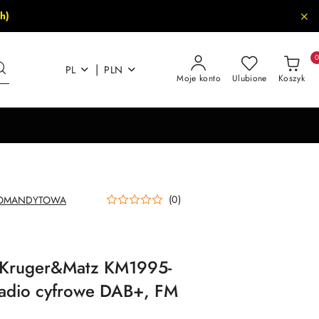
h)
|
PL
PLN
Moje konto
Ulubione
Koszyk
(0)
 KOMANDYTOWA
A Kruger&Matz KM1995-
radio cyfrowe DAB+, FM