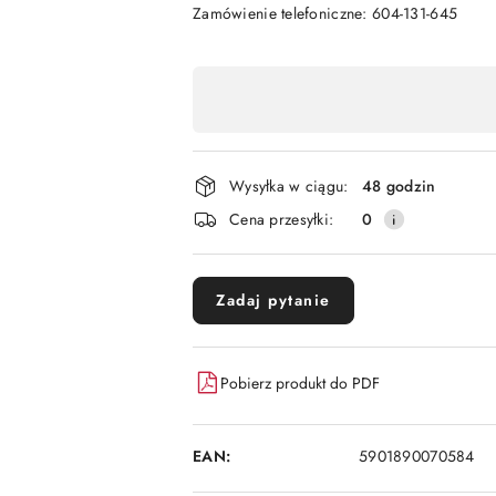
Zamówienie telefoniczne: 604-131-645
Dostępność
,
płatność
i
Wysyłka w ciągu:
48 godzin
dostawa
Cena przesyłki:
0
Zadaj pytanie
Pobierz produkt do PDF
EAN:
5901890070584