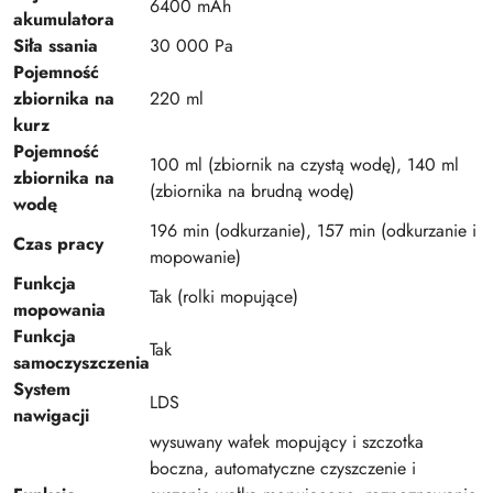
6400 mAh
akumulatora
Siła ssania
30 000 Pa
Pojemność
zbiornika na
220 ml
kurz
Pojemność
100 ml (zbiornik na czystą wodę), 140 ml
zbiornika na
(zbiornika na brudną wodę)
wodę
196 min (odkurzanie), 157 min (odkurzanie i
Czas pracy
mopowanie)
Funkcja
Tak (rolki mopujące)
mopowania
Funkcja
Tak
samoczyszczenia
System
LDS
nawigacji
wysuwany wałek mopujący i szczotka
boczna, automatyczne czyszczenie i