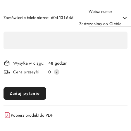
Wpisz numer
Zamówienie telefoniczne: 604-131-645
Zadzwonimy do Ciebie
Dostępność
,
Wyślij
płatność
i
Wysyłka w ciągu:
48 godzin
dostawa
Cena przesyłki:
0
Zadaj pytanie
Pobierz produkt do PDF