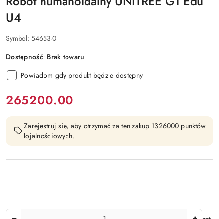
Robot humanoidalny UNITREE G1 Edu
U4
Symbol:
54653-0
Dostępność:
Brak towaru
Powiadom gdy produkt będzie dostępny
cena:
265200.00
Zarejestruj się, aby otrzymać za ten zakup 1326000 punktów
lojalnościowych.
Ilość
szt.