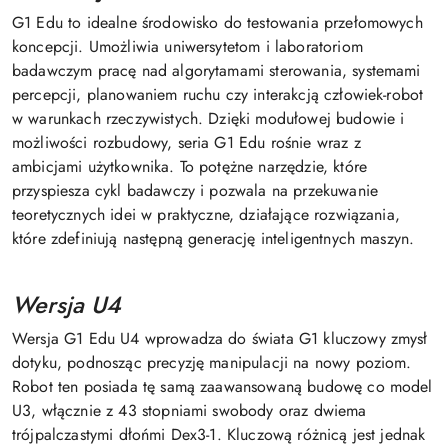
G1 Edu to idealne środowisko do testowania przełomowych
koncepcji. Umożliwia uniwersytetom i laboratoriom
badawczym pracę nad algorytamami sterowania, systemami
percepcji, planowaniem ruchu czy interakcją człowiek-robot
w warunkach rzeczywistych. Dzięki modułowej budowie i
możliwości rozbudowy, seria G1 Edu rośnie wraz z
ambicjami użytkownika. To potężne narzędzie, które
przyspiesza cykl badawczy i pozwala na przekuwanie
teoretycznych idei w praktyczne, działające rozwiązania,
które zdefiniują następną generację inteligentnych maszyn.
Wersja U4
Wersja G1 Edu U4 wprowadza do świata G1 kluczowy zmysł
dotyku, podnosząc precyzję manipulacji na nowy poziom.
Robot ten posiada tę samą zaawansowaną budowę co model
U3, włącznie z 43 stopniami swobody oraz dwiema
trójpalczastymi dłońmi Dex3-1. Kluczową różnicą jest jednak