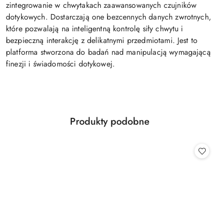
zintegrowanie w chwytakach zaawansowanych czujników
dotykowych. Dostarczają one bezcennych danych zwrotnych,
które pozwalają na inteligentną kontrolę siły chwytu i
bezpieczną interakcję z delikatnymi przedmiotami. Jest to
platforma stworzona do badań nad manipulacją wymagającą
finezji i świadomości dotykowej.
Produkty
Produkty podobne
Pomiń karuzelę produktów
o
statusie: