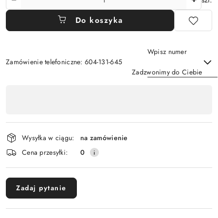
Do koszyka
Wpisz numer
Zamówienie telefoniczne: 604-131-645
Zadzwonimy do Ciebie
Dostępność
,
Wyślij
płatność
i
Wysyłka w ciągu:
na zamówienie
dostawa
Cena przesyłki:
0
Zadaj pytanie