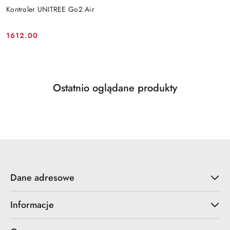
Kontroler UNITREE Go2 Air
1612.00
Cena:
Produkty
Ostatnio oglądane produkty
Pomiń karuzelę produktów
o
statusie:
Dane adresowe
Informacje