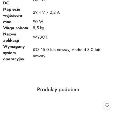
DC
Napięcie
29,4 V / 2,2 A
wyjściowe
Moc
90 W
Waga robota
8,5 kg
Nazwa
WYBOT
aplikacji
Wymagany
iOS 15.0 lub nowszy, Android 8.0 lub
system
nowszy
operacyjny
Produkty
Produkty podobne
Pomiń karuzelę produktów
o
statusie: