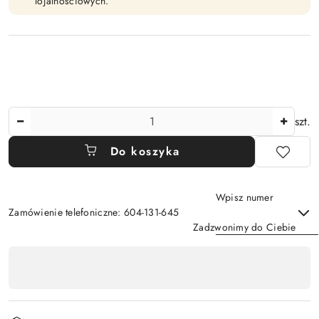
lojalnościowych.
Ilość
szt.
Do koszyka
Wpisz numer
Zamówienie telefoniczne: 604-131-645
Zadzwonimy do Ciebie
Dostępność
,
Wyślij
płatność
i