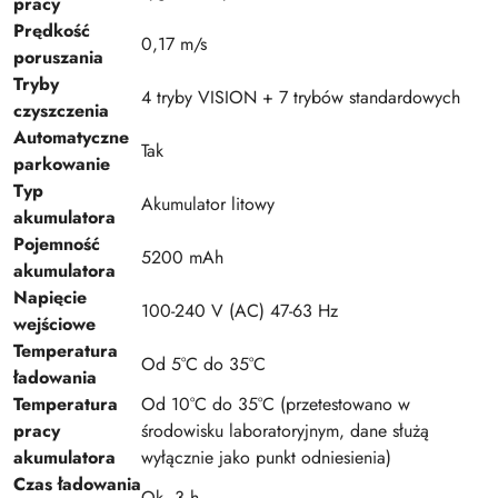
pracy
Prędkość
0,17 m/s
poruszania
Tryby
4 tryby VISION + 7 trybów standardowych
czyszczenia
Automatyczne
Tak
parkowanie
Typ
Akumulator litowy
akumulatora
Pojemność
5200 mAh
akumulatora
Napięcie
100-240 V (AC) 47-63 Hz
wejściowe
Temperatura
Od 5°C do 35°C
ładowania
Temperatura
Od 10°C do 35°C (przetestowano w
pracy
środowisku laboratoryjnym, dane służą
akumulatora
wyłącznie jako punkt odniesienia)
Czas ładowania
Ok. 3 h