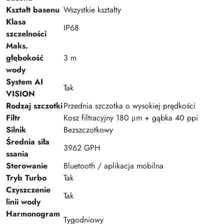
Kształt basenu
Wszystkie kształty
Klasa
IP68
szczelności
Maks.
głębokość
3 m
wody
System AI
Tak
VISION
Rodzaj szczotki
Przednia szczotka o wysokiej prędkości
Filtr
Kosz filtracyjny 180 μm + gąbka 40 ppi
Silnik
Bezszczotkowy
Średnia siła
3962 GPH
ssania
Sterowanie
Bluetooth / aplikacja mobilna
Tryb Turbo
Tak
Czyszczenie
Tak
linii wody
Harmonogram
Tygodniowy