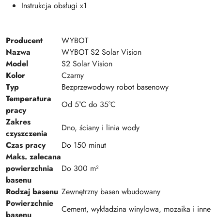
Instrukcja obsługi x1
Producent
WYBOT
Nazwa
WYBOT S2 Solar Vision
Model
S2 Solar Vision
Kolor
Czarny
Typ
Bezprzewodowy robot basenowy
Temperatura
Od 5°C do 35°C
pracy
Zakres
Dno, ściany i linia wody
czyszczenia
Czas pracy
Do 150 minut
Maks. zalecana
powierzchnia
Do 300 m²
basenu
Rodzaj basenu
Zewnętrzny basen wbudowany
Powierzchnie
Cement, wykładzina winylowa, mozaika i inne
basenu