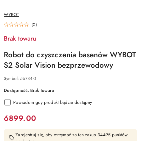
NAZWA
WYBOT
PRODUCENTA:
(0)
Brak towaru
Robot do czyszczenia basenów WYBOT
S2 Solar Vision bezprzewodowy
Symbol:
56784-0
Dostępność:
Brak towaru
Powiadom gdy produkt będzie dostępny
cena:
6899.00
Zarejestruj się, aby otrzymać za ten zakup 34495 punktów