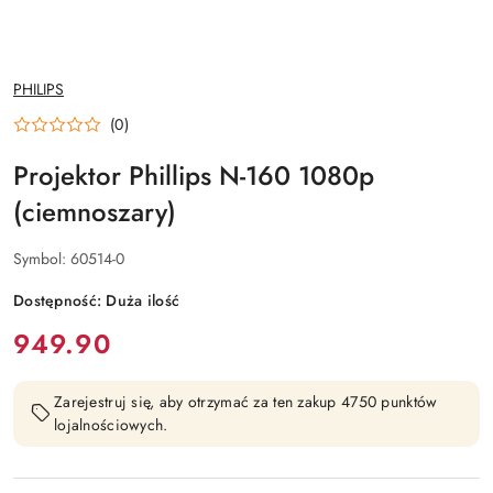
NAZWA
PHILIPS
PRODUCENTA:
(0)
Projektor Phillips N-160 1080p
(ciemnoszary)
Symbol:
60514-0
Dostępność:
Duża ilość
cena:
949.90
Zarejestruj się, aby otrzymać za ten zakup 4750 punktów
lojalnościowych.