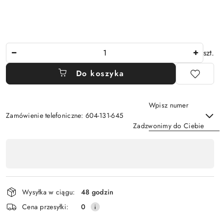
Ilość
szt.
Do koszyka
Wpisz numer
Zamówienie telefoniczne: 604-131-645
Zadzwonimy do Ciebie
Dostępność
,
Wyślij
płatność
i
Wysyłka w ciągu:
48 godzin
dostawa
Cena przesyłki:
0