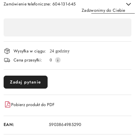
Zamówienie telefoniczne: 604-131-645
Zadzwonimy do Ciebie
Dostępność
,
Wyślij
płatność
i
Wysyłka w ciągu:
24 godziny
dostawa
Cena przesyłki:
0
Zadaj pytanie
Pobierz produkt do PDF
EAN:
5903864985290