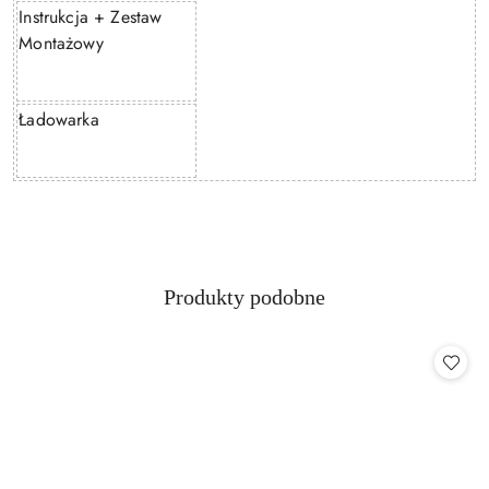
Instrukcja + Zestaw
Montażowy
Ładowarka
Produkty
Produkty podobne
Pomiń karuzelę produktów
o
statusie: