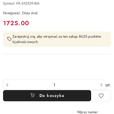
Symbol:
PA.SX2539.BIA
Dostępność:
Duża ilość
cena:
1725.00
Zarejestruj się, aby otrzymać za ten zakup 8625 punktów
lojalnościowych.
Ilość
szt.
Do koszyka
Wpisz numer