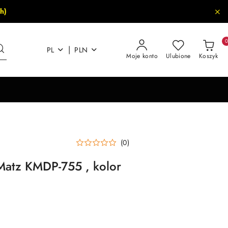
h)
|
PL
PLN
Moje konto
Ulubione
Koszyk
(0)
Matz KMDP-755 , kolor