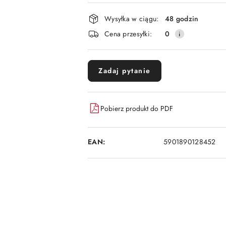
płatność
i
Wysyłka w ciągu:
48 godzin
dostawa
Cena przesyłki:
0
Zadaj pytanie
Pobierz produkt do PDF
EAN:
5901890128452