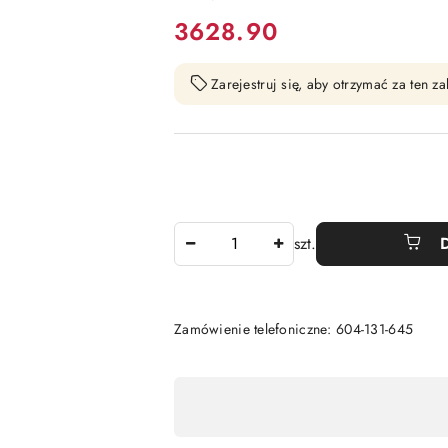
cena:
3628.90
Zarejestruj się, aby otrzymać za ten 
Ilość
szt.
Zamówienie telefoniczne: 604-131-645
Dostępność
,