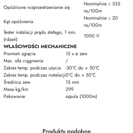
Nominalnie ≤ 535
Opóźnione rozprzestrzenianie się
ns/100m
Nominalnie ≤ 20
Kąt opóźnienia
ns/100m
Tester instalacji prądu stałego, 1 min.
1000 V
(rdzeń)
WŁAŚCIWOŚCI MECHANICZNE
Promień zgięcia
15 x ø zew
Max. siła ciągnienia
/
Zakres temp. podczas użycia
-30°C do + 50°C
Zakres temp. podczas instalacji
0°C do + 50°C
Średnica zew.
15 mm
Masa kg/km
299
Pakowanie
szpula (1000m)
Produkty
Produkty podobne