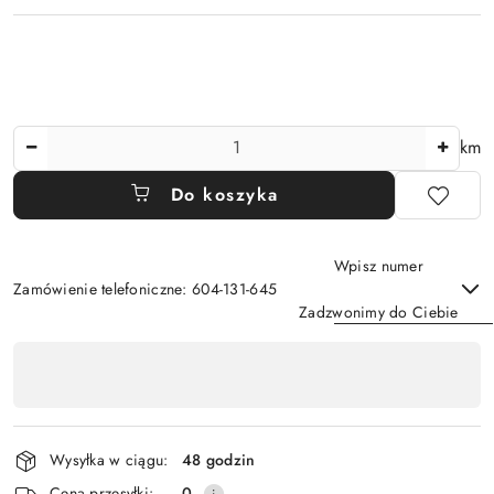
Ilość
km
Do koszyka
Wpisz numer
Zamówienie telefoniczne: 604-131-645
Zadzwonimy do Ciebie
Dostępność
,
Wyślij
płatność
i
Wysyłka w ciągu:
48 godzin
dostawa
Cena przesyłki:
0