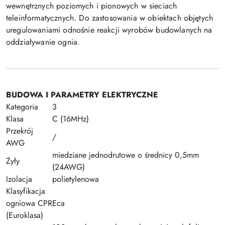
wewnętrznych poziomych i pionowych w sieciach
teleinformatycznych. Do zastosowania w obiektach objętych
uregulowaniami odnośnie reakcji wyrobów budowlanych na
oddziaływanie ognia.
BUDOWA I PARAMETRY ELEKTRYCZNE
Kategoria
3
Klasa
C (16MHz)
Przekrój
/
AWG
miedziane jednodrutowe o średnicy 0,5mm
Żyły
(24AWG)
Izolacja
polietylenowa
Klasyfikacja
ogniowa CPR
Eca
(Euroklasa)