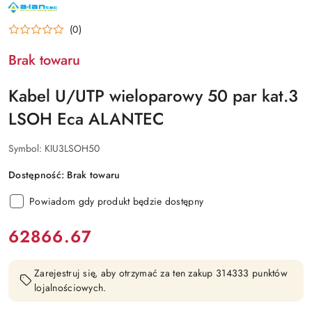
NAZWA
PRODUCENTA:
ALANTEC
(0)
Brak towaru
Kabel U/UTP wieloparowy 50 par kat.3
LSOH Eca ALANTEC
Symbol:
KIU3LSOH50
Dostępność:
Brak towaru
Powiadom gdy produkt będzie dostępny
cena:
62866.67
Zarejestruj się, aby otrzymać za ten zakup 314333 punktów
lojalnościowych.