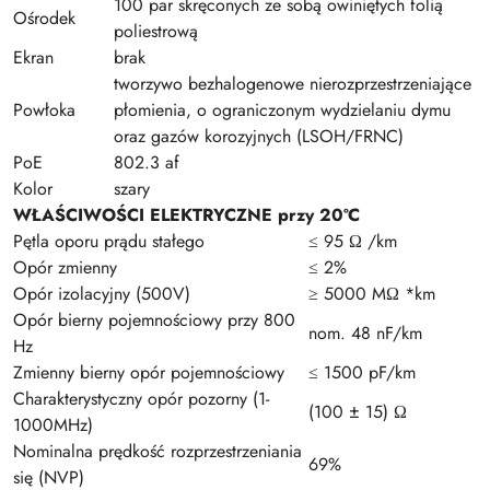
100 par skręconych ze sobą owiniętych folią
Ośrodek
poliestrową
Ekran
brak
tworzywo bezhalogenowe nierozprzestrzeniające
Powłoka
płomienia, o ograniczonym wydzielaniu dymu
oraz gazów korozyjnych (LSOH/FRNC)
PoE
802.3 af
Kolor
szary
WŁAŚCIWOŚCI ELEKTRYCZNE przy 20ºC
Pętla oporu prądu stałego
≤ 95 Ω /km
Opór zmienny
≤ 2%
Opór izolacyjny (500V)
≥ 5000 MΩ *km
Opór bierny pojemnościowy przy 800
nom. 48 nF/km
Hz
Zmienny bierny opór pojemnościowy
≤ 1500 pF/km
Charakterystyczny opór pozorny (1-
(100 ± 15) Ω
1000MHz)
Nominalna prędkość rozprzestrzeniania
69%
się (NVP)