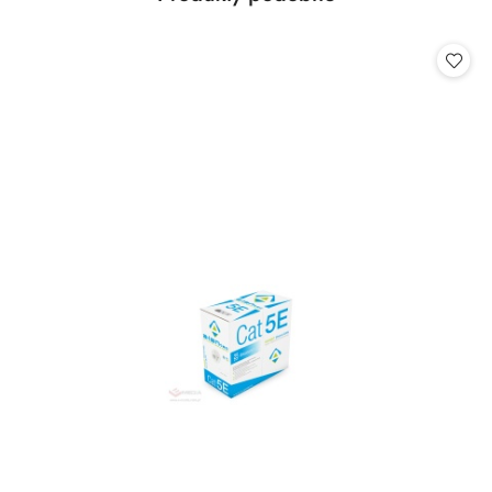
Pomiń karuzelę produktów
o
statusie: