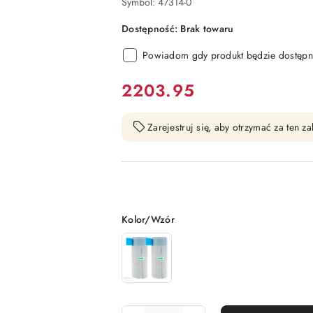
Symbol:
47314-0
Dostępność:
Brak towaru
Powiadom gdy produkt będzie dostępn
cena:
2203.95
Zarejestruj się, aby otrzymać za ten 
Wariant
Kolor/Wzór