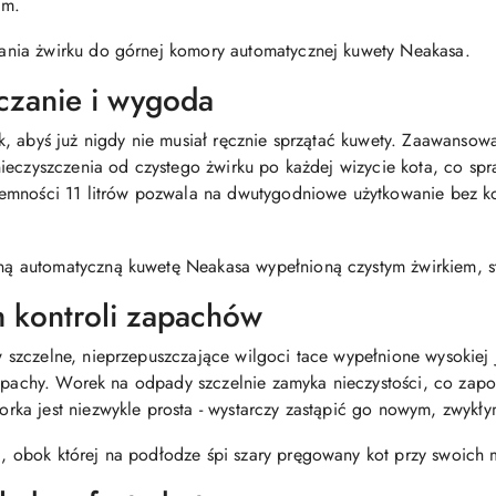
em.
czanie i wygoda
, abyś już nigdy nie musiał ręcznie sprzątać kuwety. Zaawansow
ieczyszczenia od czystego żwirku po każdej wizycie kota, co spr
emności 11 litrów pozwala na dwutygodniowe użytkowanie bez ko
 kontroli zapachów
zczelne, nieprzepuszczające wilgoci tace wypełnione wysokiej j
zapachy. Worek na odpady szczelnie zamyka nieczystości, co zapob
ka jest niezwykle prosta - wystarczy zastąpić go nowym, zwykły