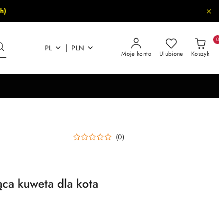
h)
|
PL
PLN
Moje konto
Ulubione
Koszyk
(0)
ąca kuweta dla kota