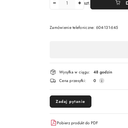
Ilość
szt.
Zamówienie telefoniczne: 604-131-645
Dostępność
,
płatność
i
Wysyłka w ciągu:
48 godzin
dostawa
Cena przesyłki:
0
Zadaj pytanie
Pobierz produkt do PDF