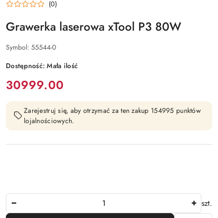
(0)
Grawerka laserowa xTool P3 80W
Symbol:
55544-0
Dostępność:
Mała ilość
cena:
30999.00
Zarejestruj się, aby otrzymać za ten zakup 154995 punktów
lojalnościowych.
Ilość
szt.