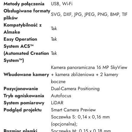
Metody połączenia
USB, Wi-Fi
Obsługiwane formaty
SVG, DXF, JPG, JPEG, PNG, BMP, TIF
plików
Kompatybilność z
Tak
Almake
Easy Operation
Tak
System ACS™
(Automated Creation
Tak
System™)
Kamera panoramiczna 16 MP SkyView
Wbudowane kamery
+ kamera zbliżeniowa + 2 kamery
boczne
Pozycjonowanie
Dual-Camera Positioning
Tryb ogniskowania
Autofocus
System pomiarowy
LiDAR
Podgląd projektu
Smart Camera Preview
Soczewka S: 0,14 x 0,16 mm
(opcjonalna);
Rozmiar plamki
Soczewka M: 0,15 x 0,18 mm