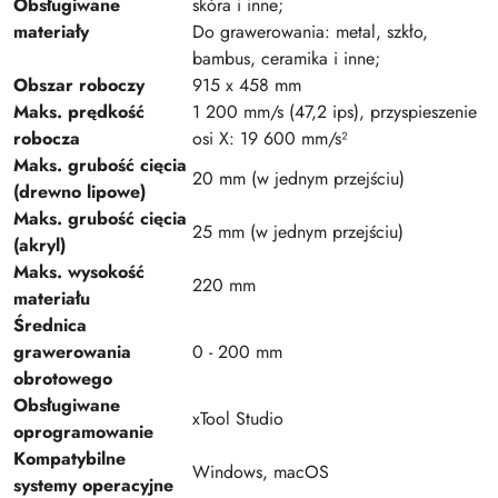
Obsługiwane
skóra i inne;
materiały
Do grawerowania: metal, szkło,
bambus, ceramika i inne;
Obszar roboczy
915 x 458 mm
Maks. prędkość
1 200 mm/s (47,2 ips), przyspieszenie
robocza
osi X: 19 600 mm/s²
Maks. grubość cięcia
20 mm (w jednym przejściu)
(drewno lipowe)
Maks. grubość cięcia
25 mm (w jednym przejściu)
(akryl)
Maks. wysokość
220 mm
materiału
Średnica
grawerowania
0 - 200 mm
obrotowego
Obsługiwane
xTool Studio
oprogramowanie
Kompatybilne
Windows, macOS
systemy operacyjne