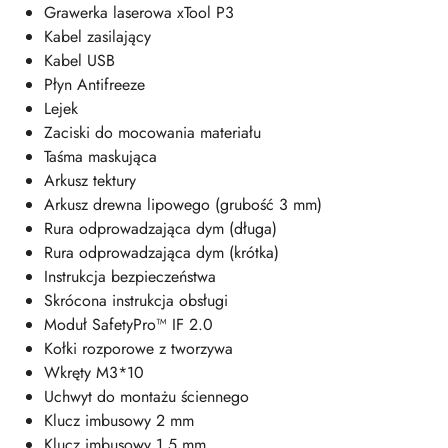
Grawerka laserowa xTool P3
Kabel zasilający
Kabel USB
Płyn Antifreeze
Lejek
Zaciski do mocowania materiału
Taśma maskująca
Arkusz tektury
Arkusz drewna lipowego (grubość 3 mm)
Rura odprowadzająca dym (długa)
Rura odprowadzająca dym (krótka)
Instrukcja bezpieczeństwa
Skrócona instrukcja obsługi
Moduł SafetyPro™ IF 2.0
Kołki rozporowe z tworzywa
Wkręty M3*10
Uchwyt do montażu ściennego
Klucz imbusowy 2 mm
Klucz imbusowy 1,5 mm