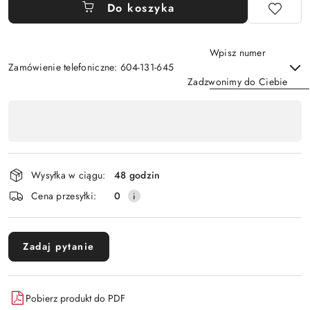
Do koszyka
Wpisz numer
Zamówienie telefoniczne: 604-131-645
Zadzwonimy do Ciebie
Dostępność
,
Wyślij
płatność
i
Wysyłka w ciągu:
48 godzin
dostawa
Cena przesyłki:
0
Zadaj pytanie
Pobierz produkt do PDF