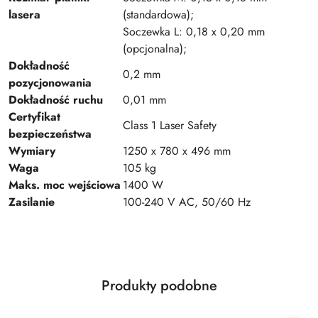
lasera
(standardowa);
Soczewka L: 0,18 x 0,20 mm
(opcjonalna);
Dokładność
0,2 mm
pozycjonowania
Dokładność ruchu
0,01 mm
Certyfikat
Class 1 Laser Safety
bezpieczeństwa
Wymiary
1250 x 780 x 496 mm
Waga
105 kg
Maks. moc wejściowa
1400 W
Zasilanie
100-240 V AC, 50/60 Hz
Produkty
Produkty podobne
Pomiń karuzelę produktów
o