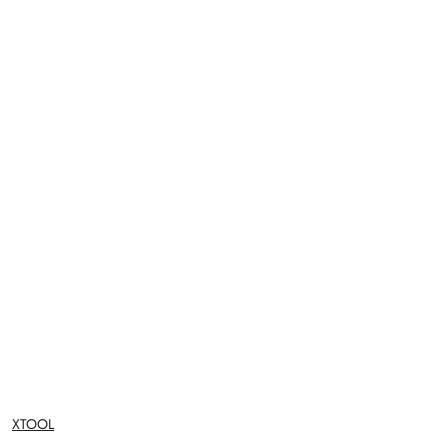
NAZWA
XTOOL
PRODUCENTA: