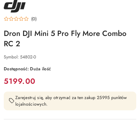
NAZWA
PRODUCENTA:
DJI
(0)
Dron DJI Mini 5 Pro Fly More Combo
RC 2
Symbol:
54802-0
Dostępność:
Duża ilość
cena:
5199.00
Zarejestruj się, aby otrzymać za ten zakup 25995 punktów
lojalnościowych.