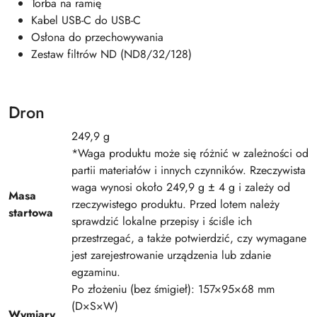
Torba na ramię
Kabel USB-C do USB-C
Osłona do przechowywania
Zestaw filtrów ND (ND8/32/128)
Dron
249,9 g
*Waga produktu może się różnić w zależności od
partii materiałów i innych czynników. Rzeczywista
waga wynosi około 249,9 g ± 4 g i zależy od
Masa
rzeczywistego produktu. Przed lotem należy
startowa
sprawdzić lokalne przepisy i ściśle ich
przestrzegać, a także potwierdzić, czy wymagane
jest zarejestrowanie urządzenia lub zdanie
egzaminu.
Po złożeniu (bez śmigieł): 157×95×68 mm
(D×S×W)
Wymiary