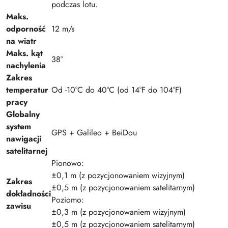
podczas lotu.
Maks.
odporność
12 m/s
na wiatr
Maks. kąt
38°
nachylenia
Zakres
temperatur
Od -10°C do 40°C (od 14°F do 104°F)
pracy
Globalny
system
GPS + Galileo + BeiDou
nawigacji
satelitarnej
Pionowo:
±0,1 m (z pozycjonowaniem wizyjnym)
Zakres
±0,5 m (z pozycjonowaniem satelitarnym)
dokładności
Poziomo:
zawisu
±0,3 m (z pozycjonowaniem wizyjnym)
±0,5 m (z pozycjonowaniem satelitarnym)