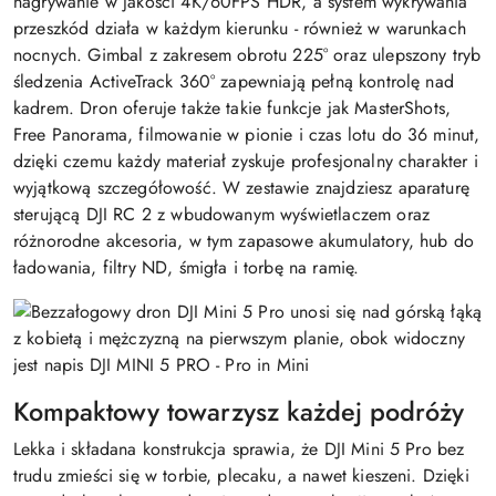
nagrywanie w jakości 4K/60FPS HDR, a system wykrywania
przeszkód działa w każdym kierunku - również w warunkach
nocnych. Gimbal z zakresem obrotu 225° oraz ulepszony tryb
śledzenia ActiveTrack 360° zapewniają pełną kontrolę nad
kadrem. Dron oferuje także takie funkcje jak MasterShots,
Free Panorama, filmowanie w pionie i czas lotu do 36 minut,
dzięki czemu każdy materiał zyskuje profesjonalny charakter i
wyjątkową szczegółowość. W zestawie znajdziesz aparaturę
sterującą DJI RC 2 z wbudowanym wyświetlaczem oraz
różnorodne akcesoria, w tym zapasowe akumulatory, hub do
ładowania, filtry ND, śmigła i torbę na ramię.
Kompaktowy towarzysz każdej podróży
Lekka i składana konstrukcja sprawia, że DJI Mini 5 Pro bez
trudu zmieści się w torbie, plecaku, a nawet kieszeni. Dzięki