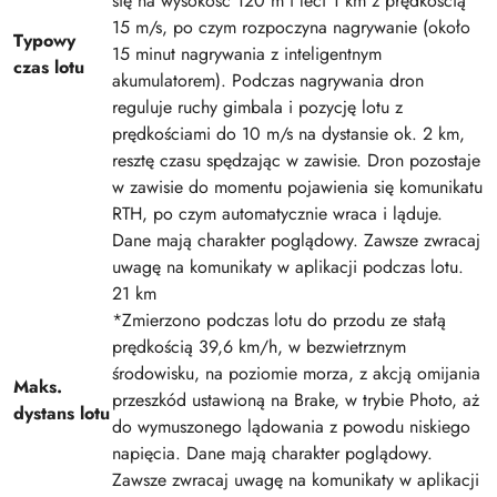
się na wysokość 120 m i leci 1 km z prędkością
15 m/s, po czym rozpoczyna nagrywanie (około
Typowy
15 minut nagrywania z inteligentnym
czas lotu
akumulatorem). Podczas nagrywania dron
reguluje ruchy gimbala i pozycję lotu z
prędkościami do 10 m/s na dystansie ok. 2 km,
resztę czasu spędzając w zawisie. Dron pozostaje
w zawisie do momentu pojawienia się komunikatu
RTH, po czym automatycznie wraca i ląduje.
Dane mają charakter poglądowy. Zawsze zwracaj
uwagę na komunikaty w aplikacji podczas lotu.
21 km
*Zmierzono podczas lotu do przodu ze stałą
prędkością 39,6 km/h, w bezwietrznym
środowisku, na poziomie morza, z akcją omijania
Maks.
przeszkód ustawioną na Brake, w trybie Photo, aż
dystans lotu
do wymuszonego lądowania z powodu niskiego
napięcia. Dane mają charakter poglądowy.
Zawsze zwracaj uwagę na komunikaty w aplikacji