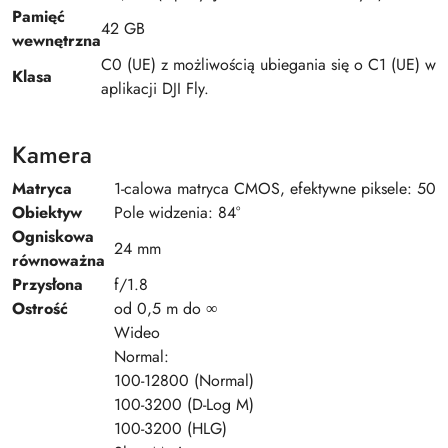
Pamięć
42 GB
wewnętrzna
C0 (UE) z możliwością ubiegania się o C1 (UE) w
Klasa
aplikacji DJI Fly.
Kamera
Matryca
1-calowa matryca CMOS, efektywne piksele: 50
Obiektyw
Pole widzenia: 84°
Ogniskowa
24 mm
równoważna
Przysłona
f/1.8
Ostrość
od 0,5 m do ∞
Wideo
Normal:
100-12800 (Normal)
100-3200 (D-Log M)
100-3200 (HLG)