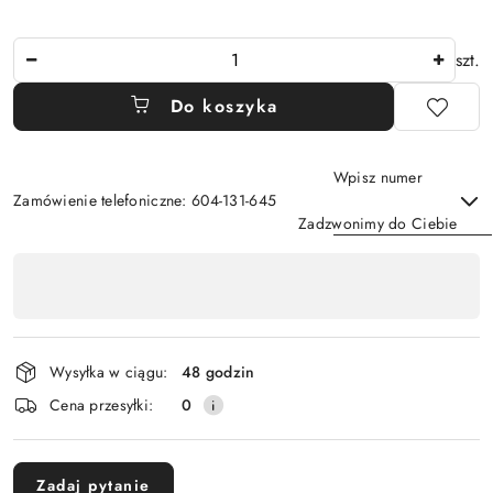
Ilość
szt.
Do koszyka
Wpisz numer
Zamówienie telefoniczne: 604-131-645
Zadzwonimy do Ciebie
Dostępność
,
Wyślij
płatność
i
Wysyłka w ciągu:
48 godzin
dostawa
Cena przesyłki:
0
Zadaj pytanie