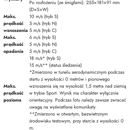
Po rozłożeniu (ze śmigłami): 255×181×91 mm
(D×S×W)
Maks.
10 m/s (tryb S)
prędkość
5 m/s (tryb N)
wznoszenia
5 m/s (tryb C)
Maks.
6 m/s (tryb S)
prędkość
5 m/s (tryb N)
opadania
5 m/s (tryb C)
18 m/s* (tryb S)
15 m/s** (status śledzenia)
*Zmierzono w tunelu aerodynamicznym podczas
startu z wysokości 0 metrów i pionowego
Maks.
wznoszenia się na wysokość 1,5 metra nad ziemią
prędkość
w trybie Sport. Wynik ma charakter wyłącznie
pozioma
orientacyjny. Podczas lotu należy zawsze zwracać
uwagę na wyświetlane komunikaty.
**Zmierzono w otwartym, bezwietrznym
środowisku testowym, przy starcie z wysokości 0
m.