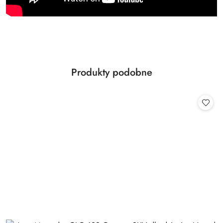
Produkty
Produkty podobne
Pomiń karuzelę produktów
o
statusie: