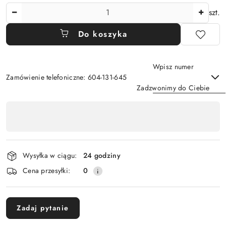
Ilość
szt.
Do koszyka
Wpisz numer
Zamówienie telefoniczne: 604-131-645
Zadzwonimy do Ciebie
Dostępność
,
Wyślij
płatność
i
Wysyłka w ciągu:
24 godziny
dostawa
Cena przesyłki:
0
Zadaj pytanie