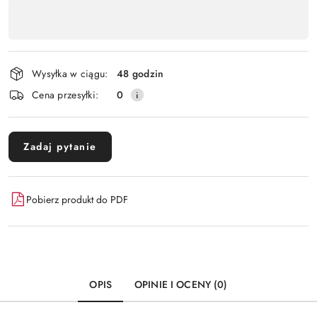
Dostępność
,
Wyślij
płatność
i
Wysyłka w ciągu:
48 godzin
dostawa
Cena przesyłki:
0
Zadaj pytanie
Pobierz produkt do PDF
OPIS
OPINIE I OCENY (0)