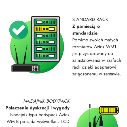
STANDARD RACK
Z pamięcią o
standardzie
Pomimo swoich małych
rozmiarów Avtek WM1
jest
przystosowany do
zainstalowania w szafach
rack dzięki adapterowi
załączonemu w zestawie.
NADAJNIK BODYPACK
Połączenie dyskrecji i wygody
Nadajnik typu bodypack Avtek
WM B posiada wyświetlacz LCD