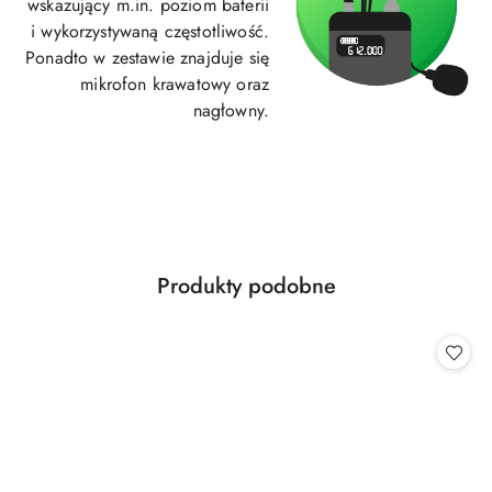
wskazujący m.in. poziom baterii
i wykorzystywaną częstotliwość.
Ponadto w zestawie znajduje się
mikrofon krawatowy oraz
nagłowny.
Produkty
Produkty podobne
Pomiń karuzelę produktów
o
statusie: