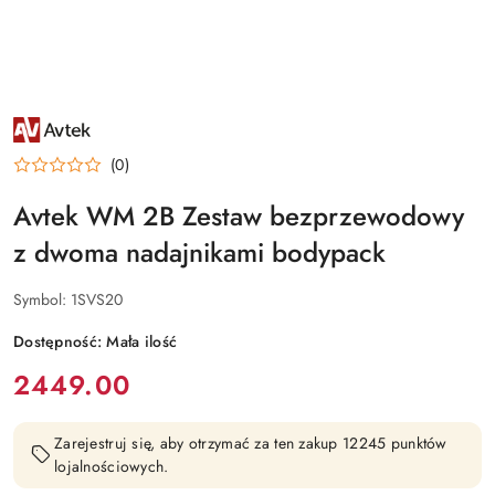
NAZWA
PRODUCENTA:
AVTEK
(0)
Avtek WM 2B Zestaw bezprzewodowy
z dwoma nadajnikami bodypack
Symbol:
1SVS20
Dostępność:
Mała ilość
cena:
2449.00
Zarejestruj się, aby otrzymać za ten zakup 12245 punktów
lojalnościowych.