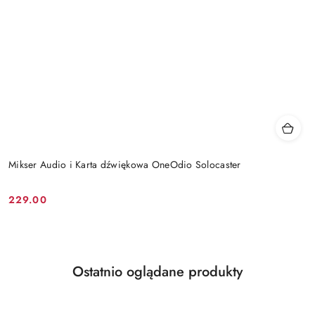
Mikser Audio i Karta dźwiękowa OneOdio Solocaster
229.00
Cena:
Produkty
Ostatnio oglądane produkty
Pomiń karuzelę produktów
o
statusie: