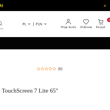
h)
|
PL
PLN
Moje konto
Ulubione
Koszyk
(0)
 TouchScreen 7 Lite 65"