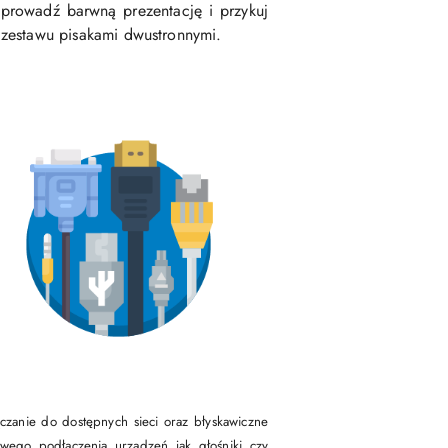
prowadź barwną prezentację i przykuj
zestawu pisakami dwustronnymi.
anie do dostępnych sieci oraz błyskawiczne
wego podłączenia urządzeń jak głośniki czy