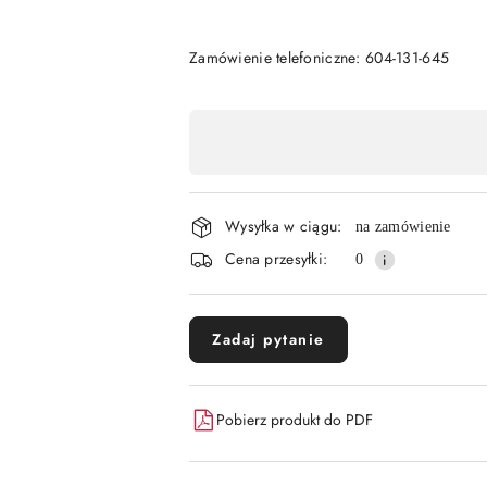
Zamówienie telefoniczne: 604-131-645
Dostępność
,
płatność
Wysyłka w ciągu:
i
na zamówienie
Cena przesyłki:
0
dostawa
Zadaj pytanie
Pobierz produkt do PDF