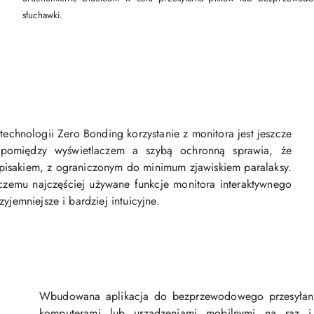
słuchawki.
technologii Zero Bonding korzystanie z monitora jest jeszcze
eń pomiędzy wyświetlaczem a szybą ochronną sprawia, że
d pisakiem, z ograniczonym do minimum zjawiskiem paralaksy.
czemu najczęściej używane funkcje monitora interaktywnego
yjemniejsze i bardziej intuicyjne.
Wbudowana aplikacja do bezprzewodowego przesyłani
komputerami lub urządzeniami mobilnymi na raz i