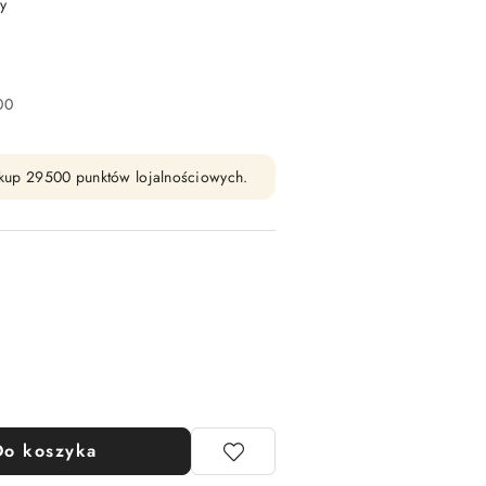
y
00
zakup 29500 punktów lojalnościowych.
Do koszyka