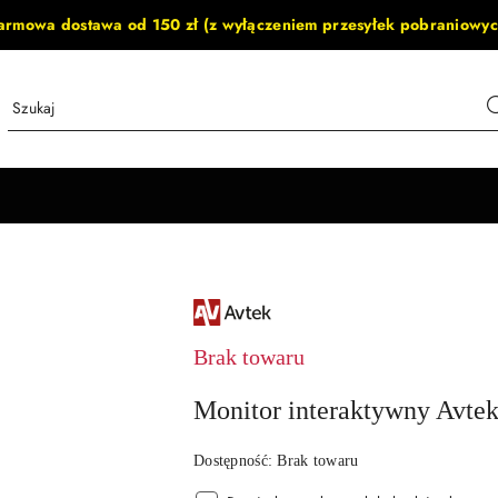
armowa dostawa od 150 zł (z wyłączeniem przesyłek pobraniowyc
NAZWA
PRODUCENTA:
AVTEK
Brak towaru
Monitor interaktywny Avtek
Dostępność:
Brak towaru