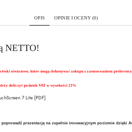
OPIS
OPINIE I OCENY (0)
eną NETTO!
acówki oświatowe, które mogą dokonywać zakupu z zastosowaniem preferency
ależy doliczyć podatek VAT w wysokości 23%
uchScreen 7 Lite [PDF]
i poprowadź prezentację na zupełnie innowacyjnym poziomie dzięki Av