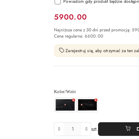
Powiadom gdy produkt będzie dostępn
Cena:
5900.00
Najniższa cena z 30 dni przed promocją:
59
Cena regularna:
6600.00
Zarejestruj się, aby otrzymać za ten 
Wariant
Kolor/Wzór
Ilość
szt.