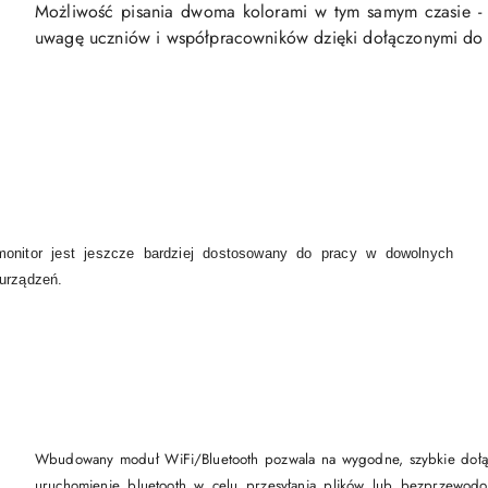
Możliwość pisania dwoma kolorami w tym samym czasie - 
uwagę uczniów i współpracowników dzięki dołączonymi do 
onitor jest jeszcze bardziej dostosowany do pracy w dowolnych
 urządzeń.
Wbudowany moduł WiFi/Bluetooth pozwala na wygodne, szybkie dołącz
uruchomienie bluetooth w celu przesyłania plików lub bezprzewodo