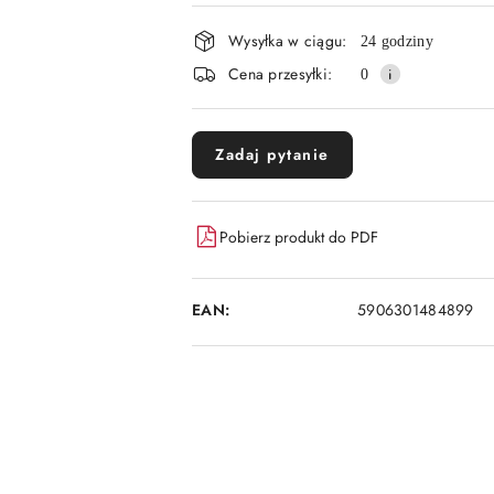
płatność
Wysyłka w ciągu:
i
24 godziny
Cena przesyłki:
0
dostawa
Zadaj pytanie
Pobierz produkt do PDF
EAN:
5906301484899