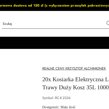
armowa dostawa od 150 zł (z wyłączeniem przesyłek pobraniowyc
NAZWA
REALNE CENY KRZYSZTOF ALCHIMIONEK
PRODUCENTA:
20x Kosiarka Elektryczna 
Trawy Duży Kosz 35L 100
Symbol:
RC-K-2336
Dostępność:
Mała ilość