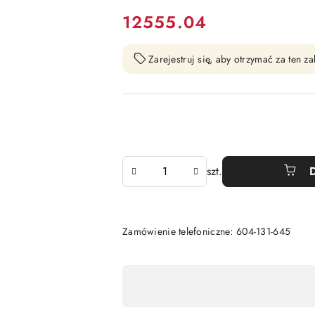
cena:
12555.04
Zarejestruj się, aby otrzymać za ten 
Ilość
szt.
Zamówienie telefoniczne: 604-131-645
Dostępność
,