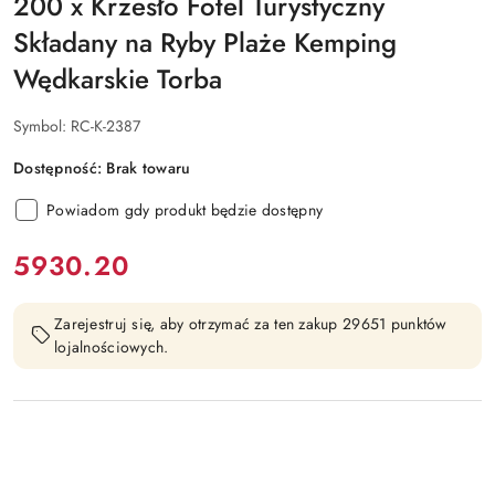
200 x Krzesło Fotel Turystyczny
Składany na Ryby Plaże Kemping
Wędkarskie Torba
Symbol:
RC-K-2387
Dostępność:
Brak towaru
Powiadom gdy produkt będzie dostępny
cena:
5930.20
Zarejestruj się, aby otrzymać za ten zakup 29651 punktów
lojalnościowych.