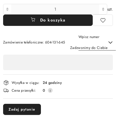
Ilość
szt.
Do koszyka
Wpisz numer
Zamówienie telefoniczne: 604-131-645
Zadzwonimy do Ciebie
Dostępność
,
Wyślij
płatność
i
Wysyłka w ciągu:
24 godziny
dostawa
Cena przesyłki:
0
Zadaj pytanie