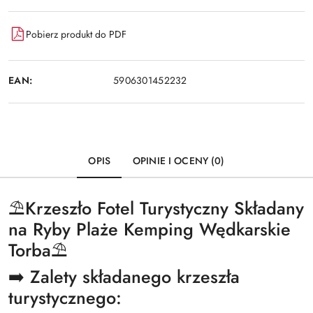
Pobierz produkt do PDF
EAN:
5906301452232
OPIS
OPINIE I OCENY (0)
⛱️️Krzeszło Fotel Turystyczny Składany
na Ryby Plaże Kemping Wędkarskie
Torba⛱️️
➡️ Zalety składanego krzeszła
turystycznego: