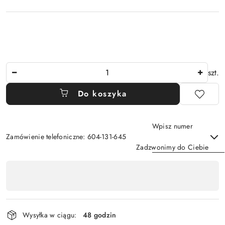
Ilość
szt.
Do koszyka
Wpisz numer
Zamówienie telefoniczne: 604-131-645
Zadzwonimy do Ciebie
Dostępność
,
Wyślij
płatność
i
Wysyłka w ciągu:
48 godzin
dostawa