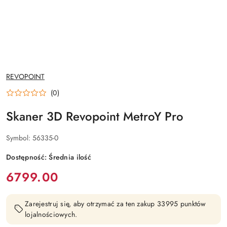
NAZWA
REVOPOINT
PRODUCENTA:
(0)
Skaner 3D Revopoint MetroY Pro
Symbol:
56335-0
Dostępność:
Średnia ilość
cena:
6799.00
Zarejestruj się, aby otrzymać za ten zakup 33995 punktów
lojalnościowych.