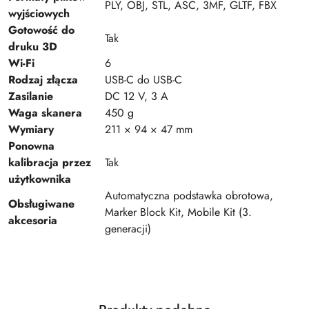
PLY, OBJ, STL, ASC, 3MF, GLTF, FBX
wyjściowych
Gotowość do
Tak
druku 3D
Wi-Fi
6
Rodzaj złącza
USB-C do USB-C
Zasilanie
DC 12 V, 3 A
Waga skanera
450 g
Wymiary
211 × 94 × 47 mm
Ponowna
kalibracja przez
Tak
użytkownika
Automatyczna podstawka obrotowa,
Obsługiwane
Marker Block Kit, Mobile Kit (3.
akcesoria
generacji)