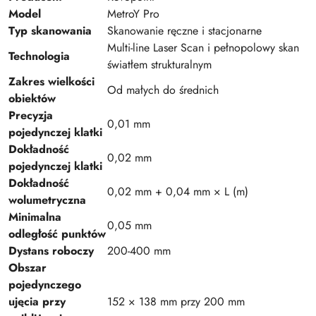
Model
MetroY Pro
Typ skanowania
Skanowanie ręczne i stacjonarne
Multi-line Laser Scan i pełnopolowy skan
Technologia
światłem strukturalnym
Zakres wielkości
Od małych do średnich
obiektów
Precyzja
0,01 mm
pojedynczej klatki
Dokładność
0,02 mm
pojedynczej klatki
Dokładność
0,02 mm + 0,04 mm × L (m)
wolumetryczna
Minimalna
0,05 mm
odległość punktów
Dystans roboczy
200-400 mm
Obszar
pojedynczego
ujęcia przy
152 × 138 mm przy 200 mm