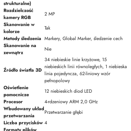
strukturalne)
Rozdzielczość
2 MP
kamery RGB
Skanowanie w
Tak
kolorze
Metody śledzenia
Markery, Global Marker, śledzenie cech
Skanowanie na
Nie
zewnątrz
34 niebieskie linie krzyżowe, 15
niebieskich linii równoległych, 1 niebieska
Źródło światła 3D
linia pojedyncza, 62-liniowy wzór
pełnopolowy
Oświetlenie
12 niebieskich diod LED
pomocnicze
Procesor
4-rdzeniowy ARM 2,0 GHz
Wbudowany układ
Przetwarzanie głębi
przetwarzania
Liczba przycisków
4
Formaty plików