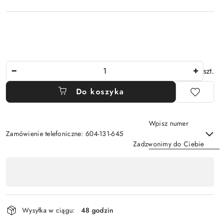
Ilość
szt.
Do koszyka
Wpisz numer
Zamówienie telefoniczne: 604-131-645
Zadzwonimy do Ciebie
Dostępność
,
Wyślij
płatność
i
Wysyłka w ciągu:
48 godzin
dostawa