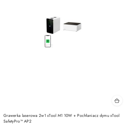
Grawerka laserowa 2w1 xTool M1 10W + Pochłaniacz dymu xTool
SafetyPro™ AP2