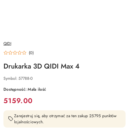
NAZWA
QIDI
PRODUCENTA:
(0)
Drukarka 3D QIDI Max 4
Symbol:
57788-0
Dostępność:
Mała ilość
cena:
5159.00
Zarejestruj się, aby otrzymać za ten zakup 25795 punktów
lojalnościowych.