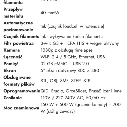
filamentu
Przepływ
40 mm³/s
materiału
Automatyczne
tak (czujnik loadcell w hotendzie)
poziomowanie
Czujnik filamentu
tak - wykrywanie końca filamentu
Filtr powietrza
3-w-1: G3 + HEPA H12 + węgiel aktywny
Kamera
1080p z obsługą timelapse
Łączność
Wi-Fi 2.4 / 5 GHz, Ethernet, USB
Pamięć
32 GB eMMC + USB 2.0
Ekran
5" ekran dotykowy 800 × 480
Obsługiwane
STL, OBJ, 3MF, STEP, STP
formaty plików
Oprogramowanie
QIDI Studio, OrcaSlicer, PrusaSlicer i inne
Zasilanie
110V / 220-240V AC, 50/60 Hz
150 W + 500 W (grzanie komory) + 700
Moc znamionowa
W (stół grzewczy)