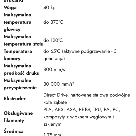
drukarki
Waga
40 kg
Maksymalna
temperatura
do 370°C
głowicy
Maksymalna
do 120°C
temperatura stołu
Temperatura
do 65°C (aktywne podgrzewanie - 3
komory
generacja)
Maksymalna
800 mm/s
prędkość druku
Maksymalne
30 000 mm/s²
przyspieszenie
Direct Drive, hartowane stalowe podwójne
Ekstruder
koła zębate
PLA, ABS, ASA, PETG, TPU, PA, PC,
Obsługiwane
kompozyty z włóknem węglowym i
filamenty
szklanym
Średnica
1.75 mm