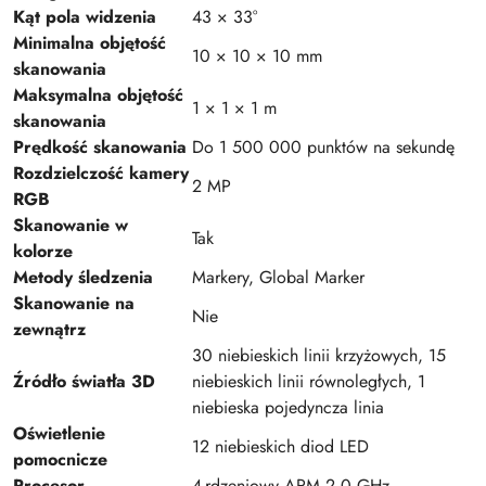
Kąt pola widzenia
43 × 33°
Minimalna objętość
10 × 10 × 10 mm
skanowania
Maksymalna objętość
1 × 1 × 1 m
skanowania
Prędkość skanowania
Do 1 500 000 punktów na sekundę
Rozdzielczość kamery
2 MP
RGB
Skanowanie w
Tak
kolorze
Metody śledzenia
Markery, Global Marker
Skanowanie na
Nie
zewnątrz
30 niebieskich linii krzyżowych, 15
Źródło światła 3D
niebieskich linii równoległych, 1
niebieska pojedyncza linia
Oświetlenie
12 niebieskich diod LED
pomocnicze
Procesor
4-rdzeniowy ARM 2,0 GHz