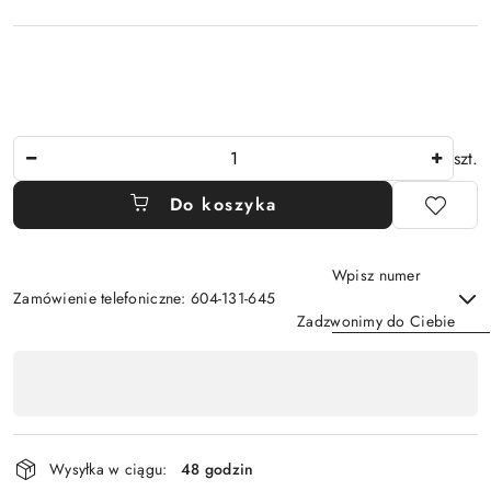
Ilość
szt.
Do koszyka
Wpisz numer
Zamówienie telefoniczne: 604-131-645
Zadzwonimy do Ciebie
Dostępność
,
Wyślij
płatność
i
Wysyłka w ciągu:
48 godzin
dostawa