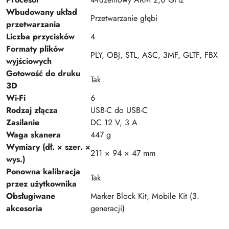
Wbudowany układ
Przetwarzanie głębi
przetwarzania
Liczba przycisków
4
Formaty plików
PLY, OBJ, STL, ASC, 3MF, GLTF, FBX
wyjściowych
Gotowość do druku
Tak
3D
Wi-Fi
6
Rodzaj złącza
USB-C do USB-C
Zasilanie
DC 12 V, 3 A
Waga skanera
447 g
Wymiary (dł. × szer. ×
211 × 94 × 47 mm
wys.)
Ponowna kalibracja
Tak
przez użytkownika
Obsługiwane
Marker Block Kit, Mobile Kit (3.
akcesoria
generacji)