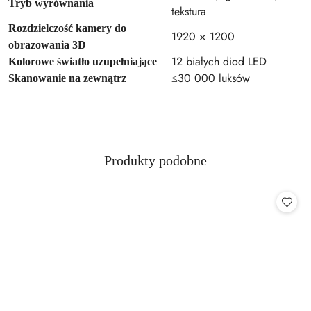
Tryb wyrównania
tekstura
Rozdzielczość kamery do
1920 × 1200
obrazowania 3D
12 białych diod LED
Kolorowe światło uzupełniające
≤30 000 luksów
Skanowanie na zewnątrz
Produkty
Produkty podobne
Pomiń karuzelę produktów
o
statusie: