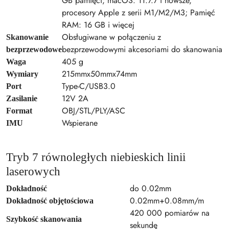
GB pamięci; macOS: 11.7.7 i nowsze,
procesory Apple z serii M1/M2/M3; Pamięć
RAM: 16 GB i więcej
Obsługiwane w połączeniu z
Skanowanie
bezprzewodowymi akcesoriami do skanowania
bezprzewodowe
405 g
Waga
215mmx50mmx74mm
Wymiary
Type-C/USB3.0
Port
12V 2A
Zasilanie
OBJ/STL/PLY/ASC
Format
Wspierane
IMU
Tryb 7 równoległych niebieskich linii
laserowych
do 0.02mm
Dokładność
0.02mm+0.08mm/m
Dokładność objętościowa
420 000 pomiarów na
Szybkość skanowania
sekundę