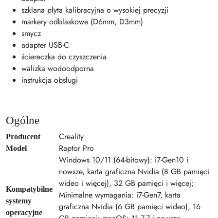
szklana płyta kalibracyjna o wysokiej precyzji
markery odblaskowe (D6mm, D3mm)
smycz
adapter USB-C
ściereczka do czyszczenia
walizka wodoodporna
instrukcja obsługi
Ogólne
Creality
Producent
Raptor Pro
Model
Windows 10/11 (64-bitowy): i7-Gen10 i
nowsze, karta graficzna Nvidia (8 GB pamięci
wideo i więcej), 32 GB pamięci i więcej;
Kompatybilne
Minimalne wymagania: i7-Gen7, karta
systemy
graficzna Nvidia (6 GB pamięci wideo), 16
operacyjne