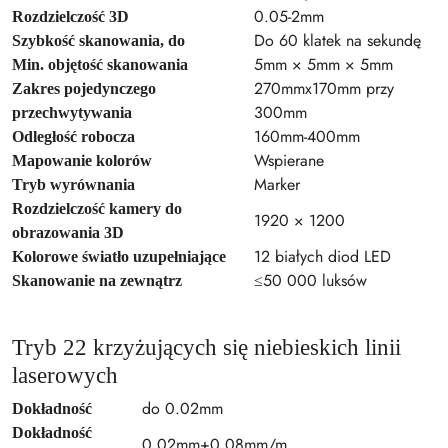
0.05-2mm
Rozdzielczość 3D
Do 60 klatek na sekundę
Szybkość skanowania, do
5mm × 5mm × 5mm
Min. objętość skanowania
270mmx170mm przy
Zakres pojedynczego
300mm
przechwytywania
160mm-400mm
Odległość robocza
Wspierane
Mapowanie kolorów
Marker
Tryb wyrównania
Rozdzielczość kamery do
1920 × 1200
obrazowania 3D
12 białych diod LED
Kolorowe światło uzupełniające
≤50 000 luksów
Skanowanie na zewnątrz
Tryb 22 krzyżujących się niebieskich linii
laserowych
do 0.02mm
Dokładność
Dokładność
0.02mm+0.08mm/m