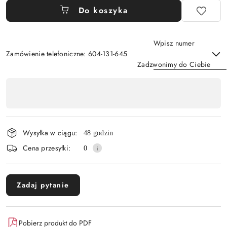
Do koszyka
Wpisz numer
Zamówienie telefoniczne: 604-131-645
Zadzwonimy do Ciebie
Dostępność
,
Wyślij
płatność
i
Wysyłka w ciągu:
48 godzin
dostawa
Cena przesyłki:
0
Zadaj pytanie
Pobierz produkt do PDF