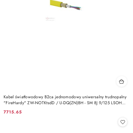
Kabel światłowodowy B2ca jednomodowy uniwersalny trudnopalny
"FireHardy" ZW-NOTKtsdD / U-DQ(ZN)BH - SM 8J 9/125 LSOH
ALANTEC
7715.65
Cena: