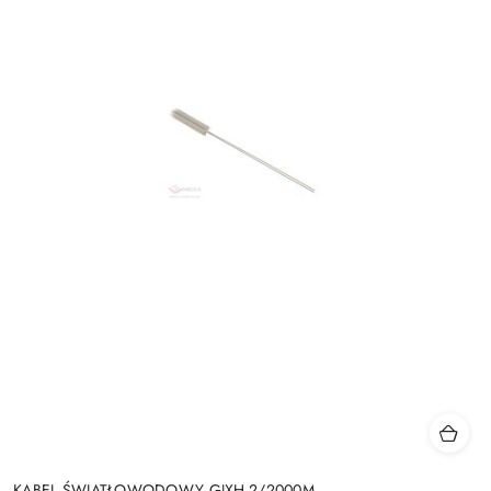
KABEL ŚWIATŁOWODOWY GJXH-2/2000M