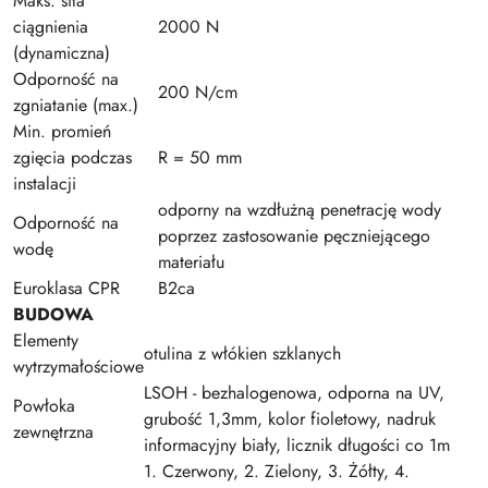
Maks. siła
ciągnienia
2000 N
(dynamiczna)
Odporność na
200 N/cm
zgniatanie (max.)
Min. promień
zgięcia podczas
R = 50 mm
instalacji
odporny na wzdłużną penetrację wody
Odporność na
poprzez zastosowanie pęczniejącego
wodę
materiału
Euroklasa CPR
B2ca
BUDOWA
Elementy
otulina z włókien szklanych
wytrzymałościowe
LSOH - bezhalogenowa, odporna na UV,
Powłoka
grubość 1,3mm, kolor fioletowy, nadruk
zewnętrzna
informacyjny biały, licznik długości co 1m
1. Czerwony, 2. Zielony, 3. Żółty, 4.