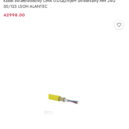
Kabel światłowodowy OM4 U-DQ(ZN)BH uniwersalny MM 24G
50/125 LSOH ALANTEC
42998.00
Cena: