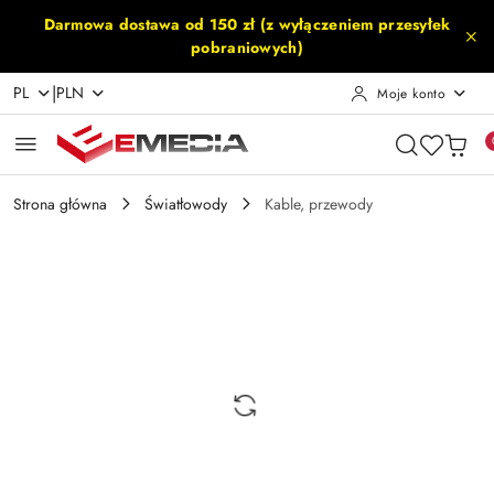
Przejdź do treści głównej
Przejdź do wyszukiwarki
Przejdź do moje konto
Przejdź do menu głównego
Przejdź do opisu produktu
Przejdź do stopki
Darmowa dostawa od 150 zł (z wyłączeniem przesyłek
pobraniowych)
|
PL
PLN
Moje konto
Strona główna
Światłowody
Kable, przewody